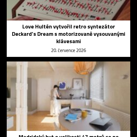
Love Hultén vytvořil retro syntezátor
Deckard’s Dream s motorizovaně vysouvanými
klávesami
20. července 2026
Madridský byt o velikosti 47 metrů se po