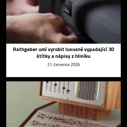
Rathgeber umí vyrobit luxusně vypadající 3D
štítky a nápisy z hliníku
21. července 2026