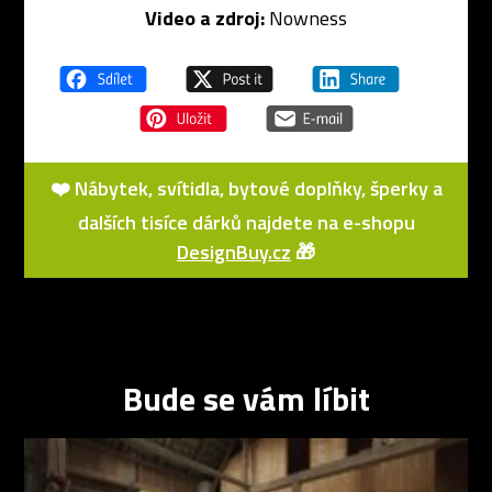
Video a zdroj:
Nowness
❤️ Nábytek, svítidla, bytové doplňky, šperky a
dalších tisíce dárků najdete na e-shopu
DesignBuy.cz
🎁
Bude se vám líbit