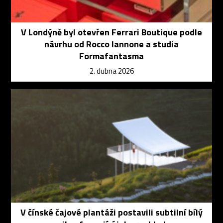
V Londýně byl otevřen Ferrari Boutique podle
návrhu od Rocco Iannone a studia
Formafantasma
2. dubna 2026
V čínské čajové plantáži postavili subtilní bílý