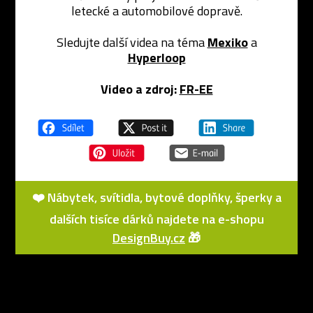
letecké a automobilové dopravě.
Sledujte další videa na téma
Mexiko
a
Hyperloop
Video a zdroj:
FR-EE
❤️ Nábytek, svítidla, bytové doplňky, šperky a
dalších tisíce dárků najdete na e-shopu
DesignBuy.cz
🎁