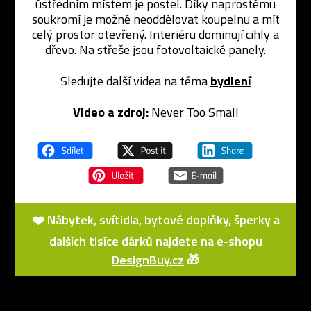
ústředním místem je postel. Díky naprostému
soukromí je možné neoddělovat koupelnu a mít
celý prostor otevřený. Interiéru dominují cihly a
dřevo. Na střeše jsou fotovoltaické panely.
Sledujte další videa na téma
bydlení
Video a zdroj:
Never Too Small
❤️ Nábytek, svítidla, bytové doplňky, šperky a
dalších tisíce dárků najdete na e-shopu
DesignBuy.cz
🎁