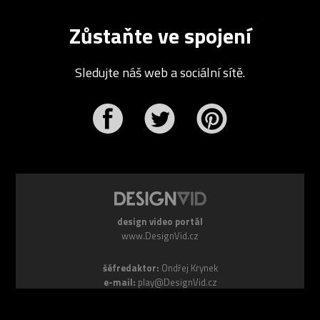
Zůstaňte ve spojení
Sledujte náš web a sociální sítě.
r
Pinterest
design video portál
www.DesignVid.cz
šéfredaktor:
Ondřej Krynek
e-mail:
play@DesignVid.cz
RSS kanál:
www.DesignVid.cz/feed