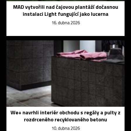
MAD vytvořili nad čajovou plantáží dočasnou
instalaci Light fungující jako lucerna
16. dubna 2026
We+ navrhli interiér obchodu s regály a pulty z
rozdrceného recyklovaného betonu
10. dubna 2026