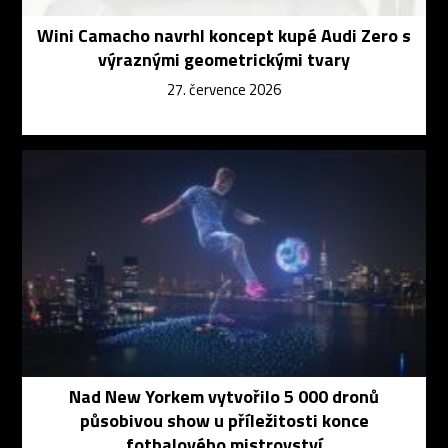
Wini Camacho navrhl koncept kupé Audi Zero s
výraznými geometrickými tvary
27. července 2026
Nad New Yorkem vytvořilo 5 000 dronů
působivou show u příležitosti konce
fotbalového mistrovství