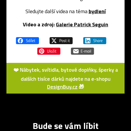
Sledujte další videa na téma
bydlení
Video a zdroj:
Galerie Patrick Seguin
❤️ Nábytek, svítidla, bytové doplňky, šperky a
dalších tisíce dárků najdete na e-shopu
DesignBuy.cz
🎁
Bude se vám líbit