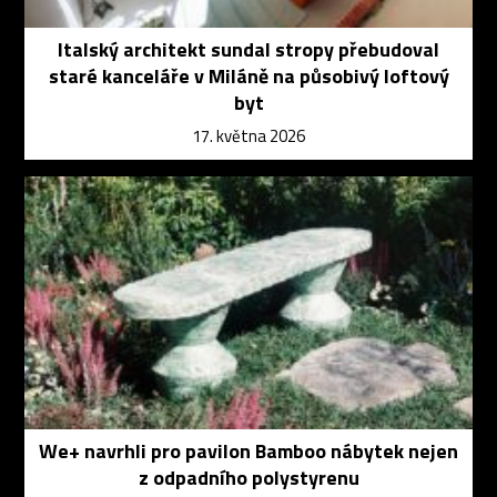
Italský architekt sundal stropy přebudoval
staré kanceláře v Miláně na působivý loftový
byt
17. května 2026
We+ navrhli pro pavilon Bamboo nábytek nejen
z odpadního polystyrenu