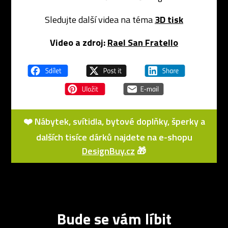
Sledujte další videa na téma
3D tisk
Video a zdroj:
Rael San Fratello
❤️ Nábytek, svítidla, bytové doplňky, šperky a
dalších tisíce dárků najdete na e-shopu
DesignBuy.cz
🎁
Bude se vám líbit