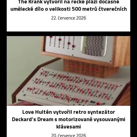
The Krank vytvořil na řecké pláži dočasné
umělecké dílo o velikosti 500 metrů čtverečních
22. července 2026
Love Hultén vytvořil retro syntezátor
Deckard’s Dream s motorizovaně vysouvanými
klávesami
20. července 2026