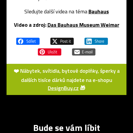
Sledujte další videa na téma
Bauhaus
Video a zdroj:
Das Bauhaus Museum Weimar
❤️ Nábytek, svítidla, bytové doplňky, šperky a
dalších tisíce dárků najdete na e-shopu
DesignBuy.cz
🎁
Bude se vám líbit