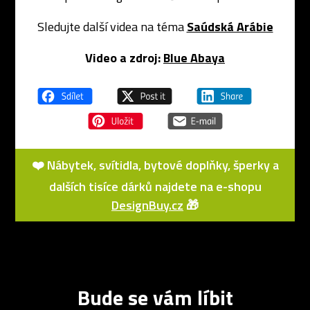
Sledujte další videa na téma
Saúdská Arábie
Video a zdroj:
Blue Abaya
❤️ Nábytek, svítidla, bytové doplňky, šperky a
dalších tisíce dárků najdete na e-shopu
DesignBuy.cz
🎁
Bude se vám líbit