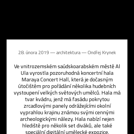
28. února 2019 ― architektura ―
Ondřej Krynek
Ve vnitrozemském saúdskoarabském městě Al
Ula vyrostla pozoruhodná koncertní hala
Maraya Concert Hall, která je dočasným
útočištěm pro pořádání několika hudebních
vystoupení velkých světových umělců. Hala má
tvar kvádru, jenž má fasádu pokrytou
zrcadlovými panely odrážejícími okolní
vyprahlou krajinu známou svými cennými
archeologickými nálezy. Hala nabízí nejen
hlediště pro několik set diváků, ale také
speciální digitální umělecké expozice.