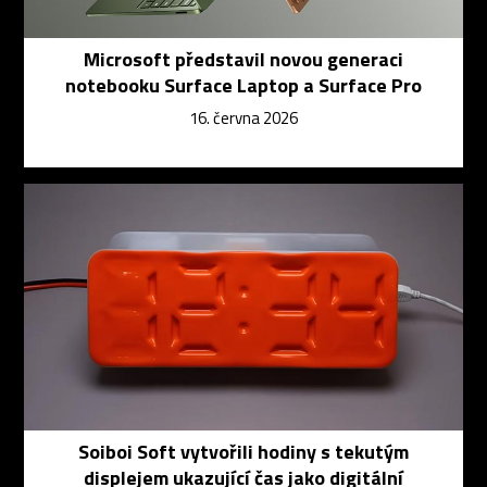
Microsoft představil novou generaci
notebooku Surface Laptop a Surface Pro
16. června 2026
Soiboi Soft vytvořili hodiny s tekutým
displejem ukazující čas jako digitální