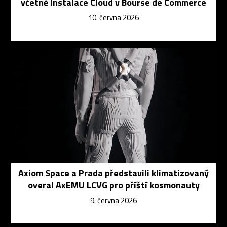
včetně instalace Cloud v Bourse de Commerce
10. června 2026
Axiom Space a Prada představili klimatizovaný
overal AxEMU LCVG pro příští kosmonauty
9. června 2026