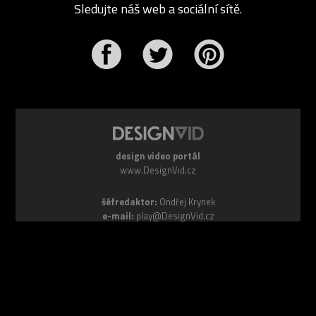
Sledujte náš web a sociální sítě.
r
Pinterest
design video portál
www.DesignVid.cz
šéfredaktor:
Ondřej Krynek
e-mail:
play@DesignVid.cz
RSS kanál:
www.DesignVid.cz/feed
počet příspěvků:
6119 videí
rekord návštěvnosti:
7958 diváků/den
©
DesignCorporation s.r.o.
― Všechna práva vyhrazena ― Další
publikace bez souhlasu zakázána ― 2011–2026