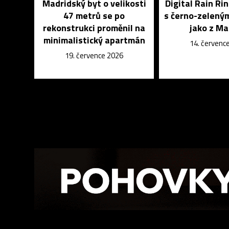
Madridský byt o velikosti
Digital Rain Rin
47 metrů se po
s černo-zelený
rekonstrukci proměnil na
jako z Ma
minimalistický apartmán
14. červenc
19. července 2026