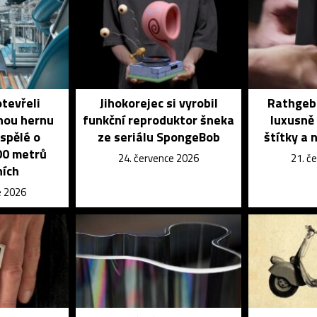
otevřeli
Jihokorejec si vyrobil
Rathgebe
nou hernu
funkční reproduktor šneka
luxusně 
ospělé o
ze seriálu SpongeBob
štítky a 
700 metrů
24. července 2026
21. č
ních
e 2026