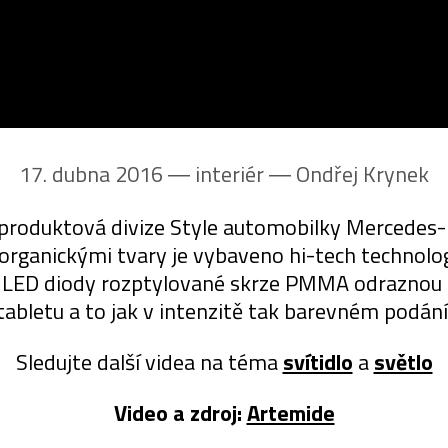
17. dubna 2016 ― interiér ―
Ondřej Krynek
 produktová divize Style automobilky Mercedes-Be
s organickými tvary je vybaveno hi-tech technol
jí LED diody rozptylované skrze PMMA odraznou 
tabletu a to jak v intenzitě tak barevném podání
Sledujte další videa na téma
svítidlo
a
světlo
Video a zdroj:
Artemide