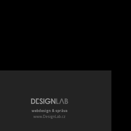
webdesign & správa
www.DesignLab.cz