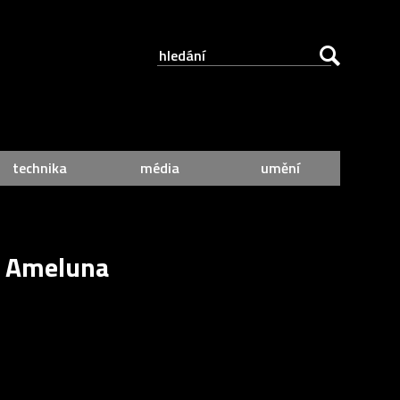
technika
média
umění
lo Ameluna