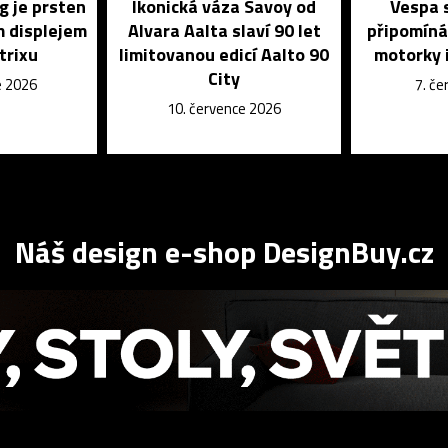
g je prsten
Ikonická váza Savoy od
Vespa s
m displejem
Alvara Aalta slaví 90 let
připomíná
trixu
limitovanou edicí Aalto 90
motorky i
City
e 2026
7. č
10. července 2026
Náš design e-shop DesignBuy.cz