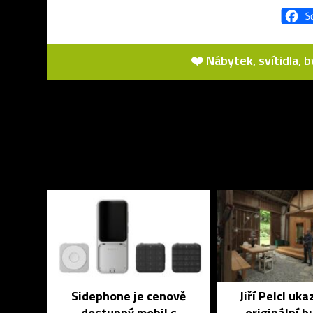
❤️ Nábytek, svítidla, 
Sidephone je cenově
Jiří Pelcl uka
dostupný mobil s
originální 