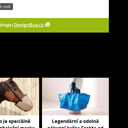
e-shopu
DesignBuy.cz
🎁
 je speciálně
Legendární a odolná
inhalační maska
nákupní taška Frakta od