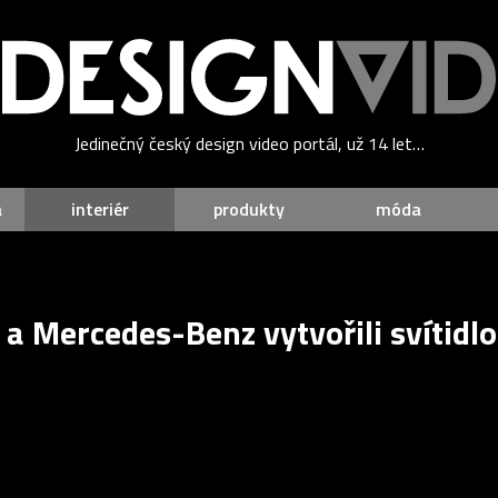
Jedinečný český design video portál, už 14 let…
a
interiér
produkty
móda
a Mercedes-Benz vytvořili svítid