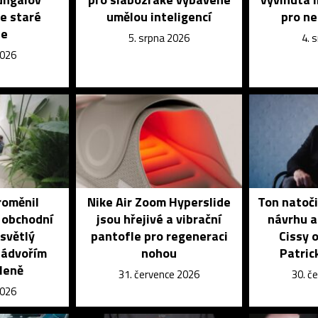
e staré
umělou inteligencí
pro n
le
5. srpna 2026
4. 
2026
roměnil
Nike Air Zoom Hyperslide
Ton natoči
 obchodní
jsou hřejivé a vibrační
návrhu a
 světlý
pantofle pro regeneraci
Cissy 
nádvořím
nohou
Patric
leně
31. července 2026
30. č
2026