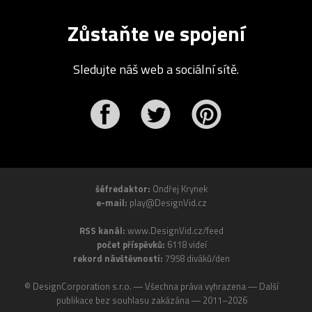
Zůstaňte ve spojení
Sledujte náš web a sociální sítě.
r
Pinterest
šéfredaktor:
Ondřej Krynek
e-mail:
play@DesignVid.cz
RSS kanál:
www.DesignVid.cz/feed
počet příspěvků:
6118 videí
rekord návštěvnosti:
7958 diváků/den
©
DesignCorporation s.r.o.
― Všechna práva vyhrazena ― Další
publikace bez souhlasu zakázána ― 2011–2026