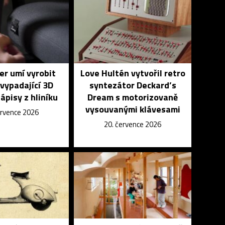
r umí vyrobit
Love Hultén vytvořil retro
vypadající 3D
syntezátor Deckard’s
nápisy z hliníku
Dream s motorizovaně
vysouvanými klávesami
ervence 2026
20. července 2026