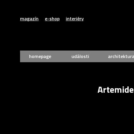
magazín
e-shop
interiéry
homepage
události
architektur
Artemide 