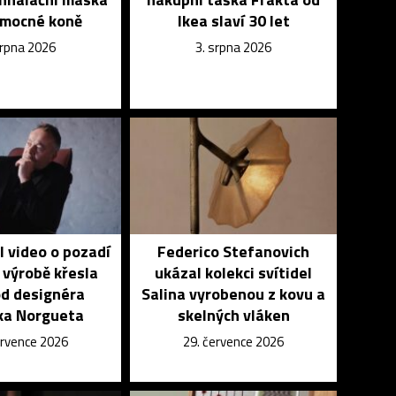
emocné koně
Ikea slaví 30 let
srpna 2026
3. srpna 2026
l video o pozadí
Federico Stefanovich
 výrobě křesla
ukázal kolekci svítidel
od designéra
Salina vyrobenou z kovu a
ka Norgueta
skelných vláken
ervence 2026
29. července 2026