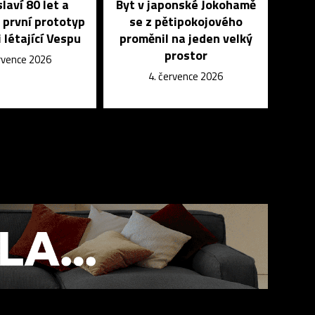
laví 80 let a
Byt v japonské Jokohamě
 první prototyp
se z pětipokojového
 létající Vespu
proměnil na jeden velký
prostor
ervence 2026
4. července 2026