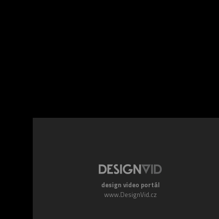
Facebook
Twitte
design video portál
www.DesignVid.cz