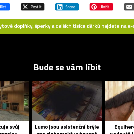
bytové doplňky, šperky a dalších tisíce dárků najdete na 
Bude se vám líbit
zuje svůj
Lumo jsou asistenční brýle
Equihero
bungalov
pro slabozraké vybavené
vyvinutá 