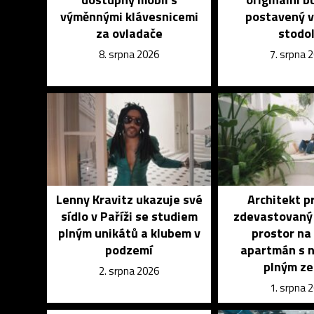
výměnnými klávesnicemi
postavený v
za ovladače
stodo
8. srpna 2026
7. srpna 
Lenny Kravitz ukazuje své
Architekt p
sídlo v Paříži se studiem
zdevastovaný
plným unikátů a klubem v
prostor na
podzemí
apartmán s 
plným ze
2. srpna 2026
1. srpna 