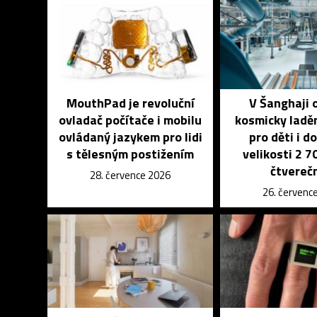
MouthPad je revoluční
V Šanghaji 
ovladač počítače i mobilu
kosmicky ladě
ovládaný jazykem pro lidi
pro děti i d
s tělesným postižením
velikosti 2 
čtvereč
28. července 2026
26. červenc