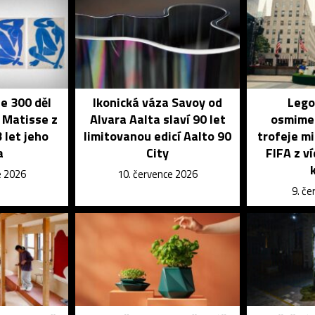
je 300 děl
Ikonická váza Savoy od
Lego
 Matisse z
Alvara Aalta slaví 90 let
osmime
 let jeho
limitovanou edicí Aalto 90
trofeje mi
a
City
FIFA z v
e 2026
10. července 2026
9. č