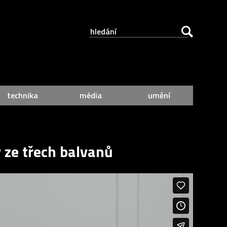
technika
média
umění
 ze třech balvanů