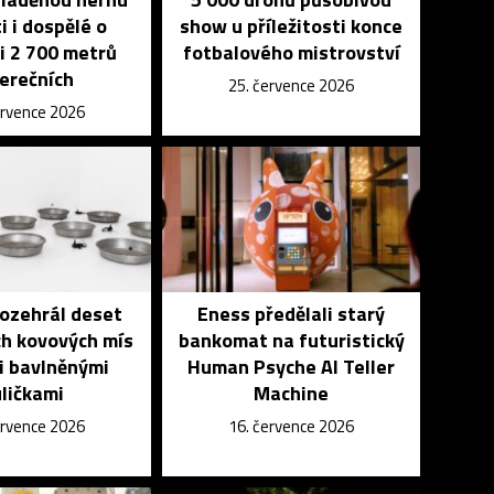
i i dospělé o
show u příležitosti konce
i 2 700 metrů
fotbalového mistrovství
erečních
25. července 2026
ervence 2026
ozehrál deset
Eness předělali starý
h kovových mís
bankomat na futuristický
i bavlněnými
Human Psyche AI Teller
ličkami
Machine
ervence 2026
16. července 2026