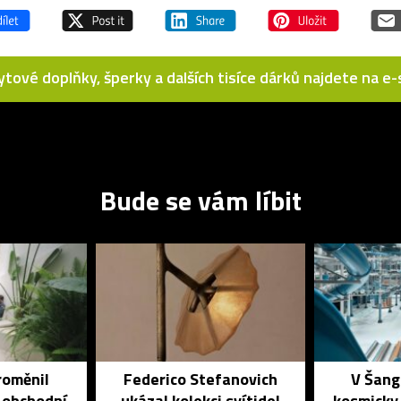
bytové doplňky, šperky a dalších tisíce dárků najdete na 
Bude se vám líbit
roměnil
Federico Stefanovich
V Šang
 obchodní
ukázal kolekci svítidel
kosmicky