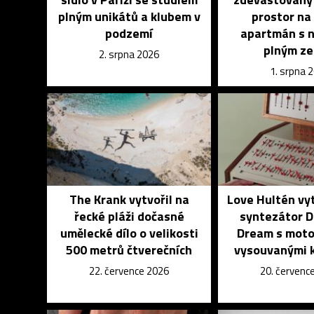
plným unikátů a klubem v
prostor na
podzemí
apartmán s 
plným ze
2. srpna 2026
1. srpna 
The Krank vytvořil na
Love Hultén vyt
řecké pláži dočasné
syntezátor D
umělecké dílo o velikosti
Dream s moto
500 metrů čtverečních
vysouvanými 
22. července 2026
20. červenc