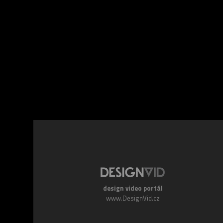
Facebook
Twitte
design video portál
www.DesignVid.cz