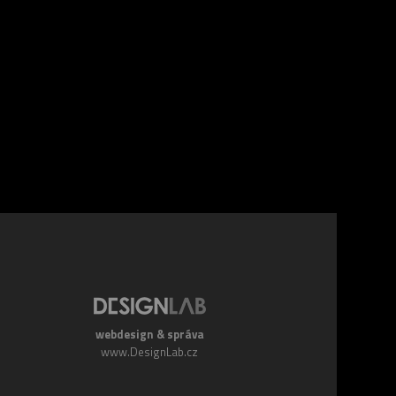
webdesign & správa
www.DesignLab.cz