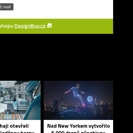
e-shopu
DesignBuy.cz
🎁
haji otevřeli
Nad New Yorkem vytvořilo
 laděnou hernu
5 000 dronů působivou