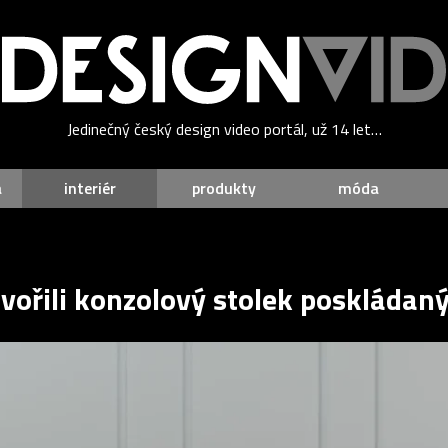
Jedinečný český design video portál, už 14 let…
a
interiér
produkty
móda
vořili konzolový stolek poskládaný