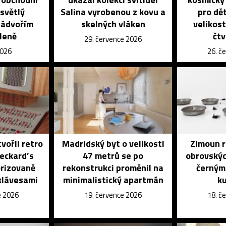
 světlý
Salina vyrobenou z kovu a
pro dět
nádvořím
skelných vláken
velikost
leně
čtv
29. července 2026
2026
26. č
vořil retro
Madridský byt o velikosti
Zimoun r
eckard’s
47 metrů se po
obrovskýc
rizovaně
rekonstrukci proměnil na
černým
klávesami
minimalistický apartmán
ku
e 2026
19. července 2026
18. č