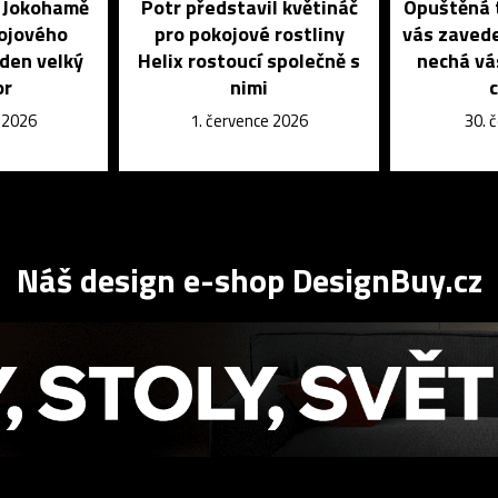
é Jokohamě
Potr představil květináč
Opuštěná 
kojového
pro pokojové rostliny
vás zavede
eden velký
Helix rostoucí společně s
nechá vá
or
nimi
e 2026
1. července 2026
30. 
Náš design e-shop DesignBuy.cz