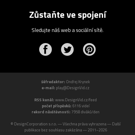
Zůstaňte ve spojení
Sledujte náš web a sociální sítě.
r
Pinterest
šéfredaktor:
Ondřej Krynek
e-mail:
play@DesignVid.cz
RSS kanál:
www.DesignVid.cz/feed
počet příspěvků:
6116 videí
rekord návštěvnosti:
7958 diváků/den
©
DesignCorporation s.r.o.
― Všechna práva vyhrazena ― Další
publikace bez souhlasu zakázána ― 2011–2026