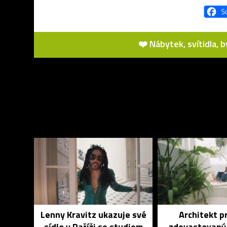
❤️ Nábytek, svítidla, 
Lenny Kravitz ukazuje své
Architekt p
sídlo v Paříži se studiem
zdevastovaný