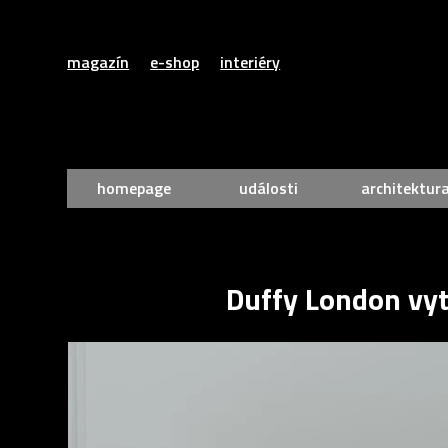
magazín
e-shop
interiéry
homepage
události
architektur
Duffy London vyt