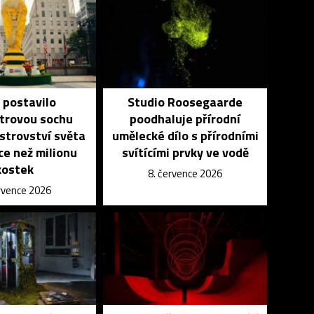
 postavilo
Studio Roosegaarde
trovou sochu
poodhaluje přírodní
strovství světa
umělecké dílo s přírodními
íce než milionu
svítícími prvky ve vodě
kostek
8. července 2026
ervence 2026