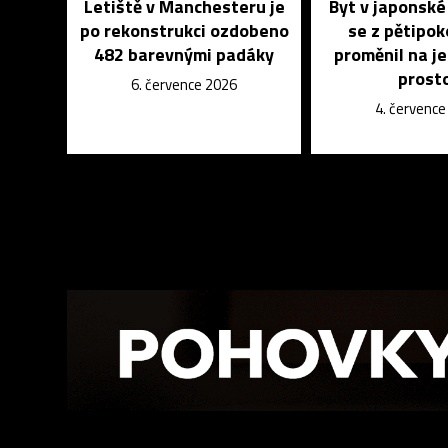
Letiště v Manchesteru je
Byt v japonsk
po rekonstrukci ozdobeno
se z pětipo
482 barevnými padáky
proměnil na j
prost
6. července 2026
4. červenc