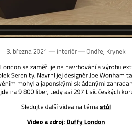
3. března 2021 ― interiér ―
Ondřej Krynek
 London se zaměřuje na navrhování a výrobu extra
ek Serenity. Navrhl jej designér Joe Wonham ta
tavěním mohyl a japonskými skládanými zahradam
jde na 9 800 liber, tedy asi 297 tisíc českých kor
Sledujte další videa na téma
stůl
Video a zdroj:
Duffy London