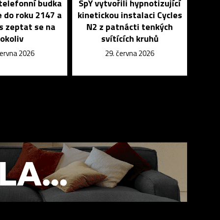
telefonní budka
SpY vytvořili hypnotizující
 do roku 2147 a
kinetickou instalaci Cycles
s zeptat se na
N2 z patnácti tenkých
cokoliv
svítících kruhů
června 2026
29. června 2026