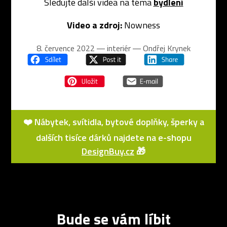
Sledujte další videa na téma
bydlení
Video a zdroj:
Nowness
8. července 2022 ― interiér ―
Ondřej Krynek
❤️ Nábytek, svítidla, bytové doplňky, šperky a
dalších tisíce dárků najdete na e-shopu
DesignBuy.cz
🎁
Bude se vám líbit