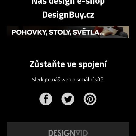
Náš design e-shop
DesignBuy.cz
Zůstaňte ve spojení
Sledujte náš web a sociální sítě.
r
Pinterest