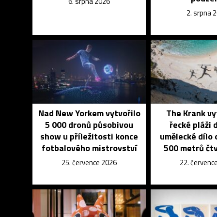
6. srpna 2026
2. srpna 
Nad New Yorkem vytvořilo
The Krank vy
5 000 dronů působivou
řecké pláži
show u příležitosti konce
umělecké dílo o
fotbalového mistrovství
500 metrů čt
25. července 2026
22. červenc