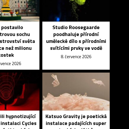
 postavilo
Studio Roosegaarde
trovou sochu
poodhaluje přírodní
strovství světa
umělecké dílo s přírodními
íce než milionu
svítícími prvky ve vodě
kostek
8. července 2026
ervence 2026
ili hypnotizující
Katsuo Gravity je poetická
 instalaci Cycles
instalace padajících super