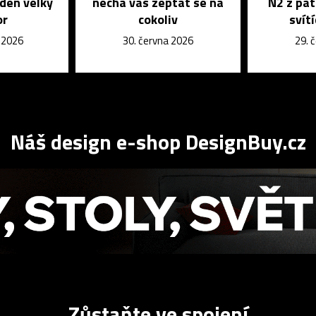
eden velký
nechá vás zeptat se na
N2 z pat
or
cokoliv
svít
e 2026
30. června 2026
29. 
Náš design e-shop DesignBuy.cz
Zůstaňte ve spojení