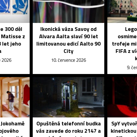
je 300 děl
Ikonická váza Savoy od
Lego
 Matisse z
Alvara Aalta slaví 90 let
osmime
 let jeho
limitovanou edicí Aalto 90
trofeje mi
a
City
FIFA z v
e 2026
10. července 2026
9. č
é Jokohamě
Opuštěná telefonní budka
SpY vytvoř
kojového
vás zavede do roku 2147 a
kinetickou