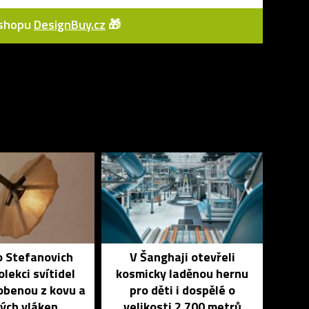
e-shopu
DesignBuy.cz
🎁
o Stefanovich
V Šanghaji otevřeli
olekci svítidel
kosmicky laděnou hernu
obenou z kovu a
pro děti i dospělé o
ých vláken
velikosti 2 700 metrů