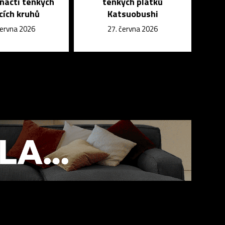
nácti tenkých
tenkých plátků
ících kruhů
Katsuobushi
června 2026
27. června 2026