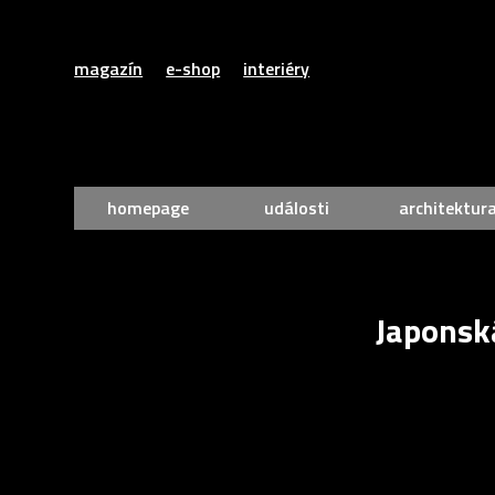
magazín
e-shop
interiéry
homepage
události
architektur
Japonsk