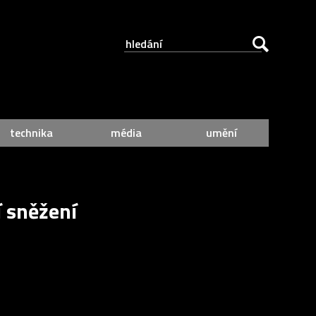
technika
média
umění
 sněžení