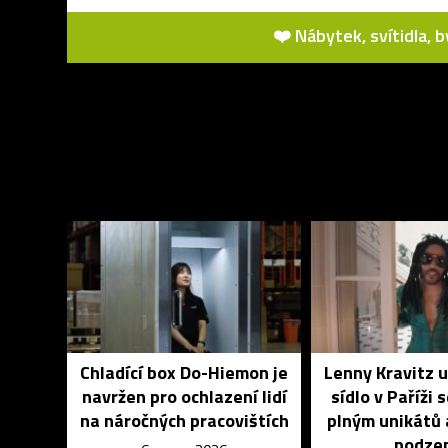
❤️ Nábytek, svítidla, 
Chladící box Do-Hiemon je
Lenny Kravitz 
navržen pro ochlazení lidí
sídlo v Paříži 
na náročných pracovištích
plným unikátů 
podze