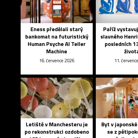
Eness předělali starý
Paříž vystavu
bankomat na futuristický
slavného Henri
Human Psyche AI Teller
posledních 13
Machine
život
16. července 2026
11. červenc
Letiště v Manchesteru je
Byt v japonsk
po rekonstrukci ozdobeno
se z pětipo