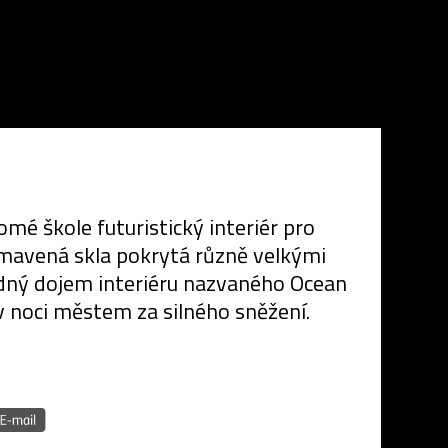
é škole futuristický interiér pro
tmavená skla pokrytá různě velkými
sledný dojem interiéru nazvaného Ocean
v noci městem za silného sněžení.