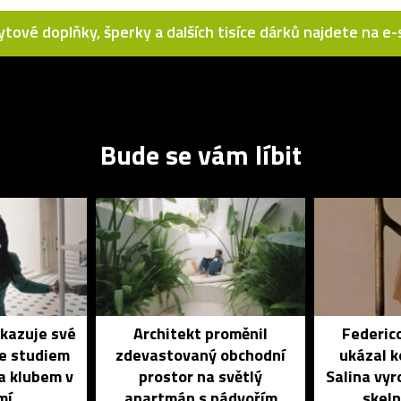
bytové doplňky, šperky a dalších tisíce dárků najdete na 
Bude se vám líbit
ukazuje své
Architekt proměnil
Federic
se studiem
zdevastovaný obchodní
ukázal k
a klubem v
prostor na světlý
Salina vyr
mí
apartmán s nádvořím
skeln