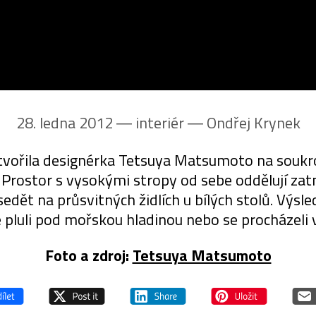
28. ledna 2012 ― interiér ―
Ondřej Krynek
ořila designérka Tetsuya Matsumoto na soukrom
. Prostor s vysokými stropy od sebe oddělují za
osedět na průsvitných židlích u bílých stolů. Vý
 pluli pod mořskou hladinou nebo se procházeli 
Foto a zdroj:
Tetsuya Matsumoto