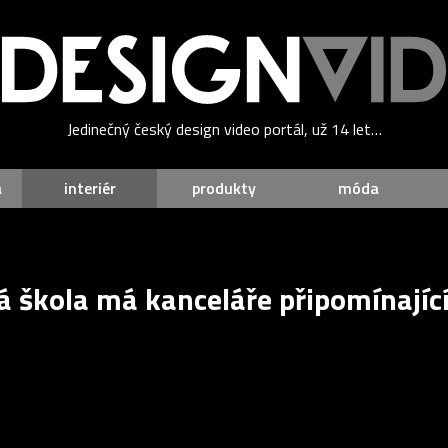
Jedinečný český design video portál, už 14 let…
a
interiér
produkty
móda
á škola má kanceláře připomínající