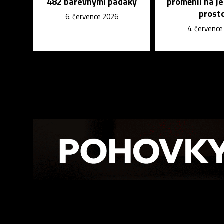
482 barevnými padáky
proměnil na j
prost
6. července 2026
4. červenc