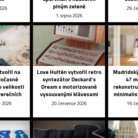
plným zeleně
2026
29. č
1. srpna 2026
tvořil na
Love Hultén vytvořil retro
Madridský 
 dočasné
syntezátor Deckard’s
47 m
 velikosti
Dream s motorizovaně
rekonstru
verečních
vysouvanými klávesami
minimalis
e 2026
20. července 2026
19. č