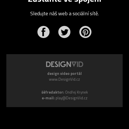
Sledujte náš web a sociální sítě.
r
Pinterest
design video portál
www.DesignVid.cz
šéfredaktor:
Ondřej Krynek
e-mail:
play@DesignVid.cz
RSS kanál:
www.DesignVid.cz/feed
počet příspěvků:
6117 videí
rekord návštěvnosti:
7958 diváků/den