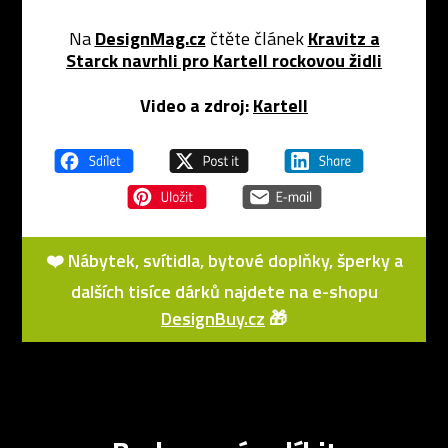
Na
DesignMag.cz
čtěte článek
Kravitz a
Starck navrhli pro Kartell rockovou židli
Video a zdroj:
Kartell
❤️ Nábytek, svítidla, bytové doplňky, šperky a
dalších tisíce dárků najdete na e-shopu
DesignBuy.cz
🎁