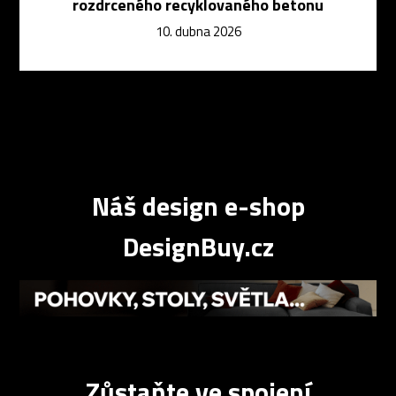
rozdrceného recyklovaného betonu
10. dubna 2026
Náš design e-shop
DesignBuy.cz
Zůstaňte ve spojení