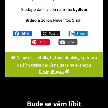
Sledujte další videa na téma
bydlení
Video a zdroj:
Never too Small
❤️ Nábytek, svítidla, bytové doplňky, šperky a
dalších tisíce dárků najdete na e-shopu
DesignBuy.cz
🎁
Bude se vám líbit