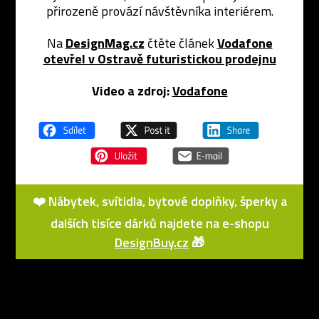
přirozeně provází návštěvníka interiérem.
Na
DesignMag.cz
čtěte článek
Vodafone
otevřel v Ostravě futuristickou prodejnu
Video a zdroj:
Vodafone
❤️ Nábytek, svítidla, bytové doplňky, šperky a
dalších tisíce dárků najdete na e-shopu
DesignBuy.cz
🎁