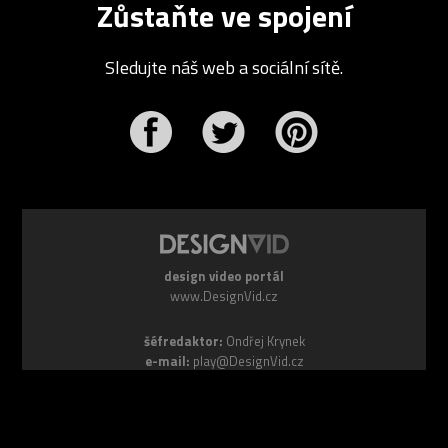
Zůstaňte ve spojení
Sledujte náš web a sociální sítě.
r
Pinterest
design video portál
www.DesignVid.cz
šéfredaktor:
Ondřej Krynek
e-mail:
play@DesignVid.cz
RSS kanál:
www.DesignVid.cz/feed
počet příspěvků:
6116 videí
rekord návštěvnosti:
7958 diváků/den