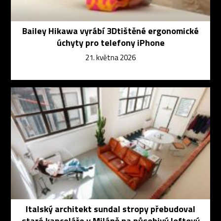
Bailey Hikawa vyrábí 3Dtištěné ergonomické
úchyty pro telefony iPhone
21. května 2026
Italský architekt sundal stropy přebudoval
staré kanceláře v Miláně na působivý loftový