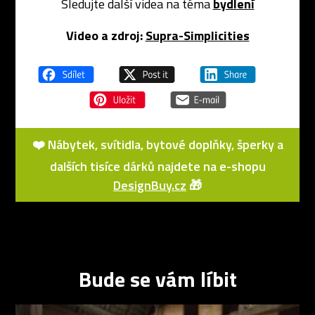
Sledujte další videa na téma
bydlení
Video a zdroj:
Supra-Simplicities
❤️ Nábytek, svítidla, bytové doplňky, šperky a
dalších tisíce dárků najdete na e-shopu
DesignBuy.cz
🎁
Bude se vám líbit