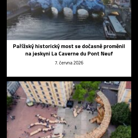
Pařížský historický most se dočasně proměnil
na jeskyni La Caverne du Pont Neuf
7. června 2026