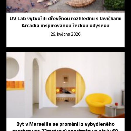
UV Lab vytvořili dřevěnou rozhlednu s lavičkami
Arcadia inspirovanou řeckou odyseou
29. května 2026
Byt v Marseille se proměnil z vybydleného
prostoru na 32metrový apartmán ve stylu 60.