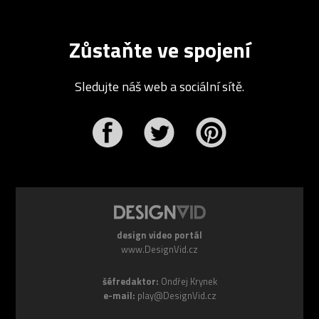
Zůstaňte ve spojení
Sledujte náš web a sociální sítě.
r
Pinterest
design video portál
www.DesignVid.cz
šéfredaktor:
Ondřej Krynek
e-mail:
play@DesignVid.cz