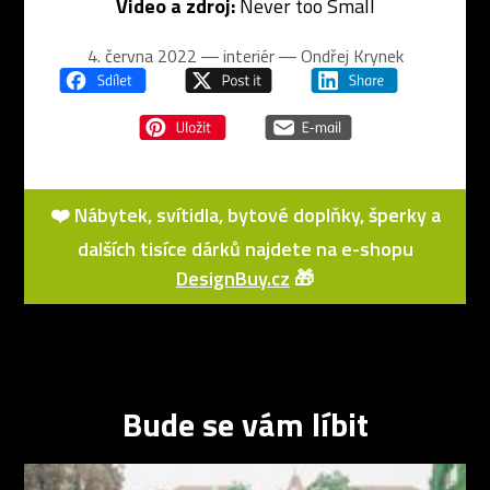
Video a zdroj:
Never too Small
4. června 2022 ― interiér ―
Ondřej Krynek
❤️ Nábytek, svítidla, bytové doplňky, šperky a
dalších tisíce dárků najdete na e-shopu
DesignBuy.cz
🎁
Bude se vám líbit