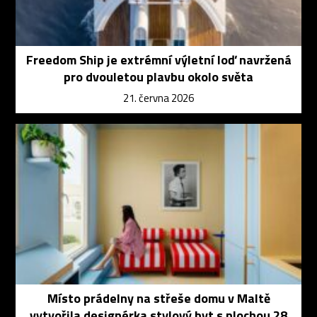
Freedom Ship je extrémní výletní loď navržená
pro dvouletou plavbu okolo světa
21. června 2026
Místo prádelny na střeše domu v Maltě
vytvořila designérka stylový byt s plochou 28