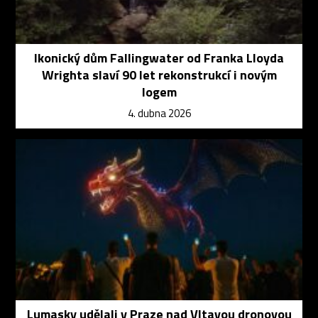
Ikonický dům Fallingwater od Franka Lloyda
Wrighta slaví 90 let rekonstrukcí i novým
logem
4. dubna 2026
Lumasky udělali v Praze nad Vltavou dronovou