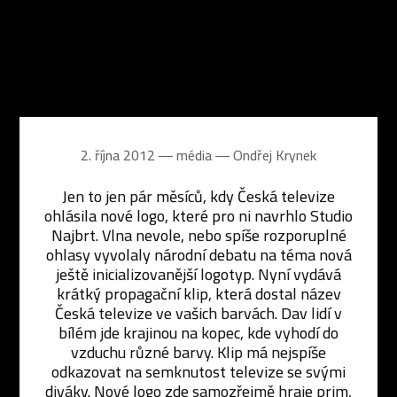
2. října 2012 ― média ―
Ondřej Krynek
Jen to jen pár měsíců, kdy Česká televize
ohlásila nové logo, které pro ni navrhlo Studio
Najbrt. Vlna nevole, nebo spíše rozporuplné
ohlasy vyvolaly národní debatu na téma nová
ještě inicializovanější logotyp. Nyní vydává
krátký propagační klip, která dostal název
Česká televize ve vašich barvách. Dav lidí v
bílém jde krajinou na kopec, kde vyhodí do
vzduchu různé barvy. Klip má nejspíše
odkazovat na semknutost televize se svými
diváky. Nové logo zde samozřejmě hraje prim,