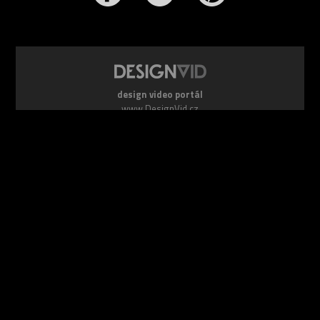
design video portál
www.DesignVid.cz
šéfredaktor:
Ondřej Krynek
e-mail:
play@DesignVid.cz
RSS kanál:
www.DesignVid.cz/feed
počet příspěvků:
6118 videí
rekord návštěvnosti:
7958 diváků/den
©
DesignCorporation s.r.o.
― Všechna práva vyhrazena ― Další
publikace bez souhlasu zakázána ― 2011–2026
webdesign & správa