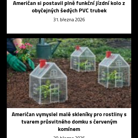
Američan si postavil plně funkční jízdní kolo z
obyčejných šedých PVC trubek
31. března 2026
Američan vymyslel malé skleníky pro rostliny s
tvarem průsvitného domku s červeným
komínem