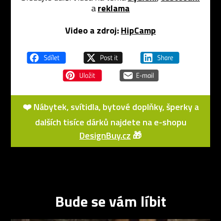
a
reklama
Video a zdroj:
HipCamp
❤️ Nábytek, svítidla, bytové doplňky, šperky a
dalších tisíce dárků najdete na e-shopu
DesignBuy.cz
🎁
Bude se vám líbit