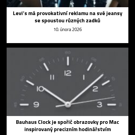
Levi’s má provokativní reklamu na své jeansy
se spoustou různých zadků
10. února 2026
Bauhaus Clock je spořič obrazovky pro Mac
inspirovaný precizním hodinářstvím