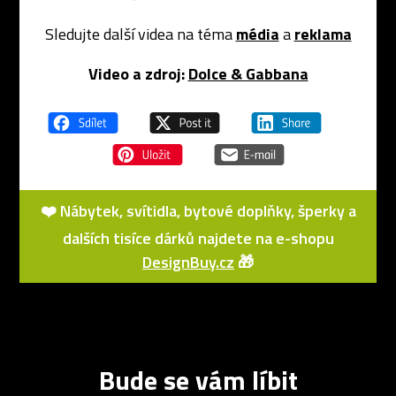
Sledujte další videa na téma
média
a
reklama
Video a zdroj:
Dolce & Gabbana
❤️ Nábytek, svítidla, bytové doplňky, šperky a
dalších tisíce dárků najdete na e-shopu
DesignBuy.cz
🎁
Bude se vám líbit