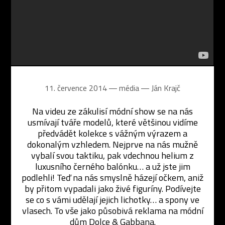
11. července 2014 ― média ―
Ján Krajč
Na videu ze zákulisí módní show se na nás
usmívají tváře modelů, které většinou vidíme
předvádět kolekce s vážným výrazem a
dokonalým vzhledem. Nejprve na nás mužně
vybalí svou taktiku, pak vdechnou helium z
luxusního černého balónku… a už jste jim
podlehli! Teď na nás smyslně házejí očkem, aniž
by přitom vypadali jako živé figuríny. Podívejte
se co s vámi udělají jejich lichotky… a spony ve
vlasech. To vše jako působivá reklama na módní
dům Dolce & Gabbana.