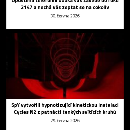
Opuštěná telefonní budka vás zavede do roku
2147 a nechá vás zeptat se na cokoliv
30. června 2026
SpY vytvořili hypnotizující kinetickou instalaci
Cycles N2 z patnácti tenkých svítících kruhů
29. června 2026