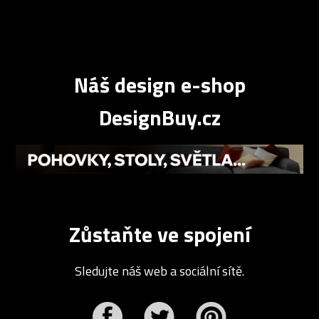
Náš design e-shop
DesignBuy.cz
Zůstaňte ve spojení
Sledujte náš web a sociální sítě.
r
Pinterest