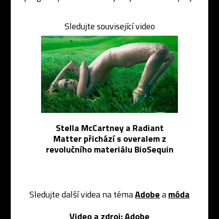
Sledujte související video
Stella McCartney a Radiant
Matter přichází s overalem z
revolučního materiálu BioSequin
Sledujte další videa na téma
Adobe
a
móda
Video a zdroj:
Adobe