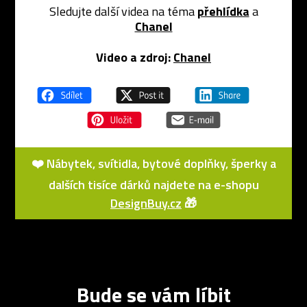
Sledujte další videa na téma
přehlídka
a
Chanel
Video a zdroj:
Chanel
❤️ Nábytek, svítidla, bytové doplňky, šperky a
dalších tisíce dárků najdete na e-shopu
DesignBuy.cz
🎁
Bude se vám líbit