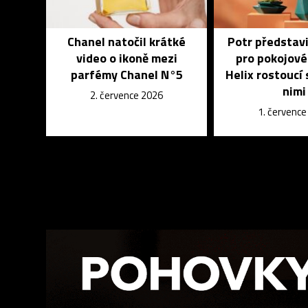
Chanel natočil krátké
Potr představi
video o ikoně mezi
pro pokojové
parfémy Chanel N°5
Helix rostoucí
nimi
2. července 2026
1. červenc