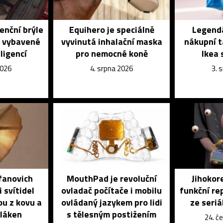
enční brýle
Equihero je speciálně
Legendá
é vybavené
vyvinutá inhalační maska
nákupní t
ligencí
pro nemocné koně
Ikea 
2026
4. srpna 2026
3. 
fanovich
MouthPad je revoluční
Jihokore
 svítidel
ovladač počítače i mobilu
funkční re
ou z kovu a
ovládaný jazykem pro lidi
ze seri
vláken
s tělesným postižením
24. č