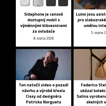
Sidephone je cenově
Lumo jsou asist
dostupný mobil s
pro slabozrak
výměnnými klávesnicemi
umělou inte
za ovladače
5. srpna 
8. srpna 2026
Ton natočil video o pozadí
Federico Ste
návrhu a výrobě křesla
ukázal kolekci
Cissy od designéra
Salina vyroben
Patricka Norgueta
skelných 