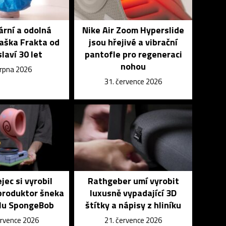
rní a odolná
Nike Air Zoom Hyperslide
aška Frakta od
jsou hřejivé a vibrační
slaví 30 let
pantofle pro regeneraci
nohou
srpna 2026
31. července 2026
jec si vyrobil
Rathgeber umí vyrobit
produktor šneka
luxusně vypadající 3D
álu SpongeBob
štítky a nápisy z hliníku
ervence 2026
21. července 2026