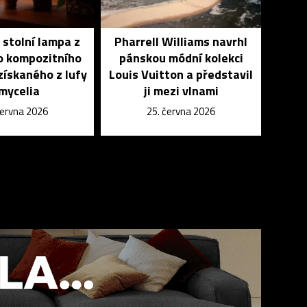
 stolní lampa z
Pharrell Williams navrhl
o kompozitního
pánskou módní kolekci
získaného z lufy
Louis Vuitton a představil
mycelia
ji mezi vlnami
června 2026
25. června 2026