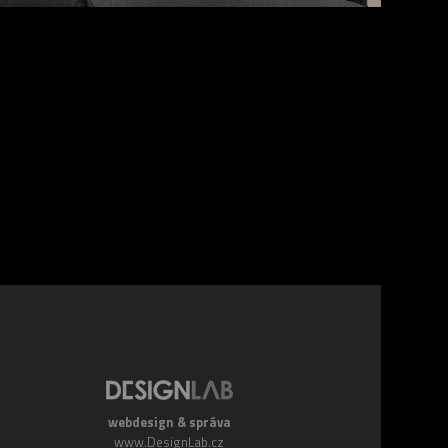
webdesign & správa
www.DesignLab.cz