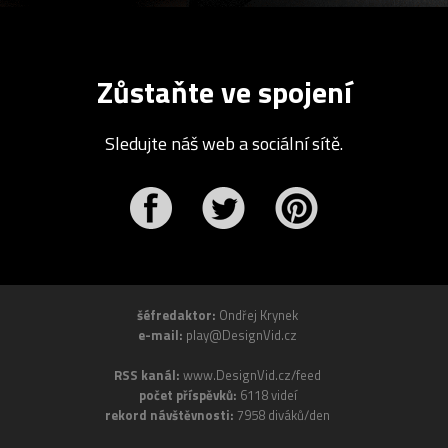
Zůstaňte ve spojení
Sledujte náš web a sociální sítě.
r
Pinterest
šéfredaktor:
Ondřej Krynek
e-mail:
play@DesignVid.cz
RSS kanál:
www.DesignVid.cz/feed
počet příspěvků:
6118 videí
rekord návštěvnosti:
7958 diváků/den