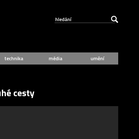
technika
média
umění
uhé cesty