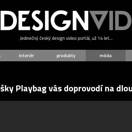
Jedinečný český design video portál, už 14 let…
a
interiér
produkty
móda
šky Playbag vás doprovodí na dlo