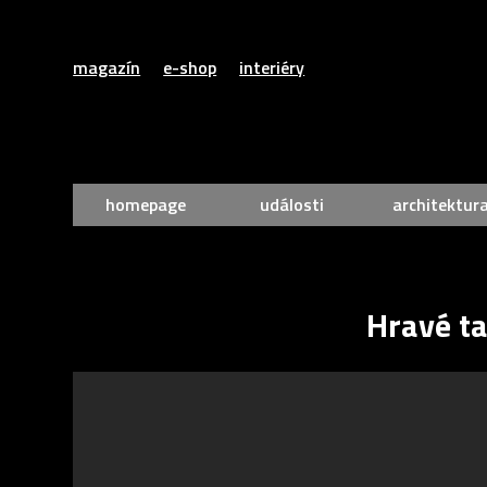
magazín
e-shop
interiéry
homepage
události
architektur
Hravé ta