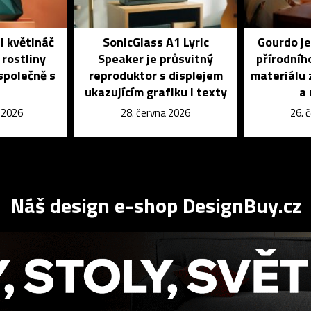
l květináč
SonicGlass A1 Lyric
Gourdo je
 rostliny
Speaker je průsvitný
přírodníh
 společně s
reproduktor s displejem
materiálu 
ukazujícím grafiku i texty
a 
e 2026
28. června 2026
26. 
Náš design e-shop DesignBuy.cz