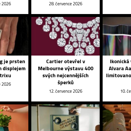
e 2026
28. července 2026
g je prsten
Cartier otevřel v
Ikonická
m displejem
Melbourne výstavu 400
Alvara Aa
trixu
svých nejcennějších
limitovano
šperků
e 2026
12. července 2026
10. č