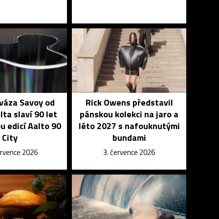
 váza Savoy od
Rick Owens představil
lta slaví 90 let
pánskou kolekci na jaro a
u edicí Aalto 90
léto 2027 s nafouknutými
City
bundami
ervence 2026
3. července 2026