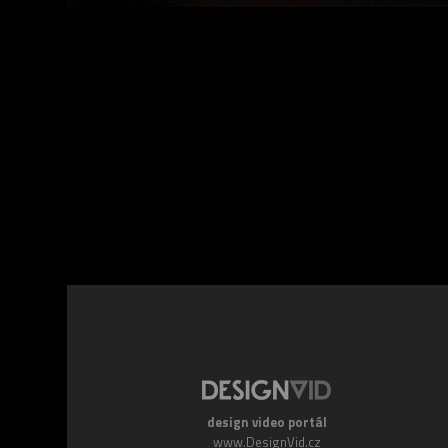
Facebook
Twitte
design video portál
www.DesignVid.cz