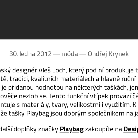
30. ledna 2012 ― móda ―
Ondřej Krynek
nský designér Aleš Loch, který pod ní produkuje 
tě, tradici, kvalitních materiálech a hlavně ruční
á je přidanou hodnotou na některých taškách, jenž
ověče nezlob se. Tento funkční vtípek provází č
tuje s materiály, tvary, velikostmi i využitím. K
, že tašky Playbag jsou dobrým společníkem na j
další doplňky značky
Playbag
zakoupíte na
Desi