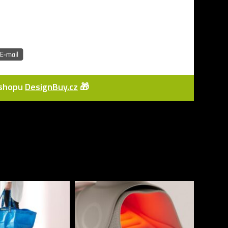
e-shopu
DesignBuy.cz
🎁