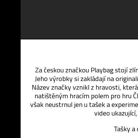
Za českou značkou Playbag stojí zlí
Jeho výrobky si zakládají na originali
Název značky vznikl z hravosti, kter
natištěným hracím polem pro hru Čl
však neustrnul jen u tašek a experimen
video ukazující
Tašky a 