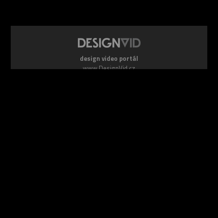
design video portál
www.DesignVid.cz
šéfredaktor:
Ondřej Krynek
e-mail:
play@DesignVid.cz
RSS kanál:
www.DesignVid.cz/feed
počet příspěvků:
6116 videí
rekord návštěvnosti:
7958 diváků/den
©
DesignCorporation s.r.o.
― Všechna práva vyhrazena ― Další
publikace bez souhlasu zakázána ― 2011–2026
webdesign & správa
www.DesignLab.cz