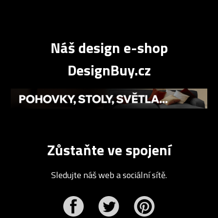
Náš design e-shop
DesignBuy.cz
Zůstaňte ve spojení
Sledujte náš web a sociální sítě.
r
Pinterest