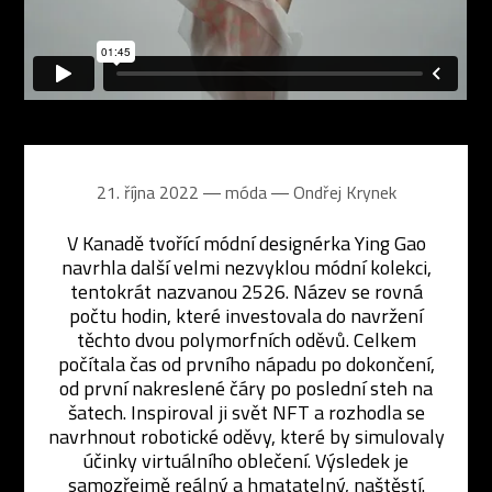
21. října 2022 ― móda ―
Ondřej Krynek
V Kanadě tvořící módní designérka Ying Gao
navrhla další velmi nezvyklou módní kolekci,
tentokrát nazvanou 2526. Název se rovná
počtu hodin, které investovala do navržení
těchto dvou polymorfních oděvů. Celkem
počítala čas od prvního nápadu po dokončení,
od první nakreslené čáry po poslední steh na
šatech. Inspiroval ji svět NFT a rozhodla se
navrhnout robotické oděvy, které by simulovaly
účinky virtuálního oblečení. Výsledek je
samozřejmě reálný a hmatatelný, naštěstí.