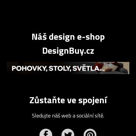
Náš design e-shop
DesignBuy.cz
Zůstaňte ve spojení
Sledujte náš web a sociální sítě.
r
Pinterest