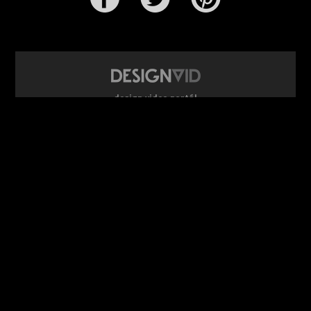
design video portál
www.DesignVid.cz
šéfredaktor:
Ondřej Krynek
e-mail:
play@DesignVid.cz
RSS kanál:
www.DesignVid.cz/feed
počet příspěvků:
6118 videí
rekord návštěvnosti:
7958 diváků/den
©
DesignCorporation s.r.o.
― Všechna práva vyhrazena ― Další
publikace bez souhlasu zakázána ― 2011–2026
webdesign & správa