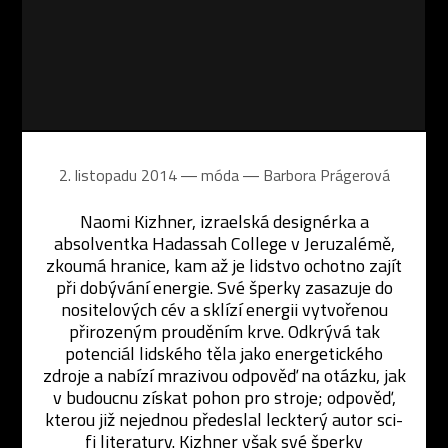
2. listopadu 2014 ― móda ―
Barbora Prágerová
Naomi Kizhner, izraelská designérka a
absolventka Hadassah College v Jeruzalémě,
zkoumá hranice, kam až je lidstvo ochotno zajít
při dobývání energie. Své šperky zasazuje do
nositelových cév a sklízí energii vytvořenou
přirozeným prouděním krve. Odkrývá tak
potenciál lidského těla jako energetického
zdroje a nabízí mrazivou odpověď na otázku, jak
v budoucnu získat pohon pro stroje; odpověď,
kterou již nejednou předeslal leckterý autor sci-
fi literatury. Kizhner však své šperky