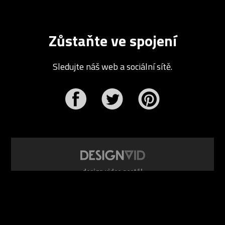
Zůstaňte ve spojení
Sledujte náš web a sociální sítě.
r
Pinterest
design video portál
www.DesignVid.cz
šéfredaktor:
Ondřej Krynek
e-mail:
play@DesignVid.cz