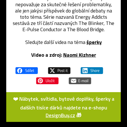
nepovažuje za skutečné řešení problematiky,
ale jen jakýsi příspěvek do globální debaty na
toto téma. Série nazvaná Energy Addicts
sestává ze tří částí nazvaných The Blinker, The
E-Pulse Conductor a The Blood Bridge.
Sledujte další videa na téma
šperky
Video a zdroj:
Naomi Kizhner
❤️ Nábytek, svítidla, bytové doplňky, šperky a
dalších tisíce dárků najdete na e-shopu
DesignBuy.cz
🎁