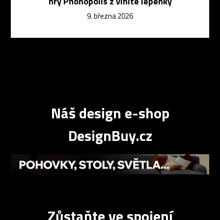
hry Phonopolis z vlnité lepenky
9. března 2026
Náš design e-shop
DesignBuy.cz
Zůstaňte ve spojení