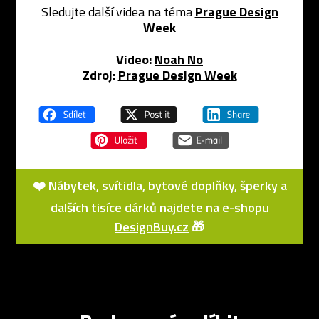
Sledujte další videa na téma
Prague Design
Week
Video:
Noah No
Zdroj:
Prague Design Week
❤️ Nábytek, svítidla, bytové doplňky, šperky a
dalších tisíce dárků najdete na e-shopu
DesignBuy.cz
🎁