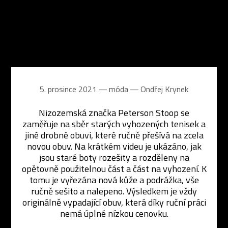
5. prosince 2021 ― móda ―
Ondřej Krynek
Nizozemská značka Peterson Stoop se
zaměřuje na sběr starých vyhozených tenisek a
jiné drobné obuvi, které ručně přešívá na zcela
novou obuv. Na krátkém videu je ukázáno, jak
jsou staré boty rozešity a rozděleny na
opětovně použitelnou část a část na vyhození. K
tomu je vyřezána nová kůže a podrážka, vše
ručně sešito a nalepeno. Výsledkem je vždy
originálně vypadající obuv, která díky ruční práci
nemá úplné nízkou cenovku.