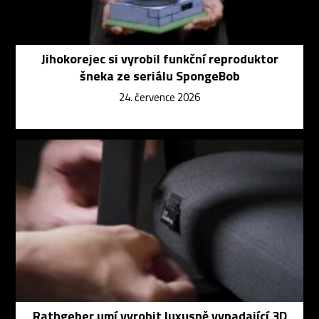
Jihokorejec si vyrobil funkční reproduktor
šneka ze seriálu SpongeBob
24. července 2026
Rathgeber umí vyrobit luxusně vypadající 3D