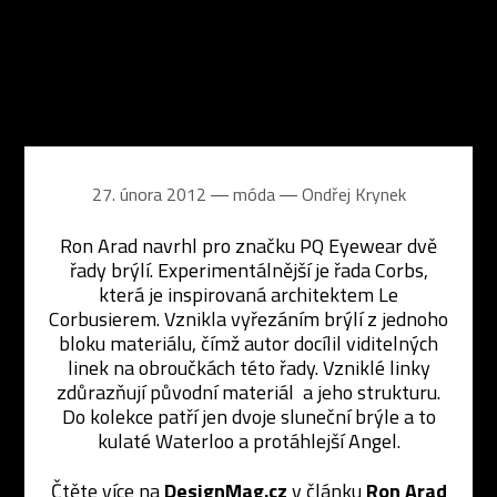
27. února 2012 ― móda ―
Ondřej Krynek
Ron Arad navrhl pro značku PQ Eyewear dvě
řady brýlí. Experimentálnější je řada Corbs,
která je inspirovaná architektem Le
Corbusierem. Vznikla vyřezáním brýlí z jednoho
bloku materiálu, čímž autor docílil viditelných
linek na obroučkách této řady. Vzniklé linky
zdůrazňují původní materiál a jeho strukturu.
Do kolekce patří jen dvoje sluneční brýle a to
kulaté Waterloo a protáhlejší Angel.
Čtěte více na
DesignMag.cz
v článku
Ron Arad