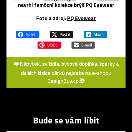
navrhl famózní kolekce brýlí PQ Eyewear
Foto a zdroj:
PQ Eyewear
❤️ Nábytek, svítidla, bytové doplňky, šperky a
dalších tisíce dárků najdete na e-shopu
DesignBuy.cz
🎁
Bude se vám líbit