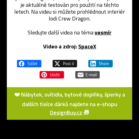
je aktuálně testován pro použití na těchto
letech. Na videu si můžete prohlédnout interiér
lodi Crew Dragon.
Sledujte další videa na téma
vesmír
Video a zdroj:
SpaceX
❤️ Nábytek, svítidla, bytové doplňky, šperky a
dalších tisíce dárků najdete na e-shopu
DesignBuy.cz
🎁