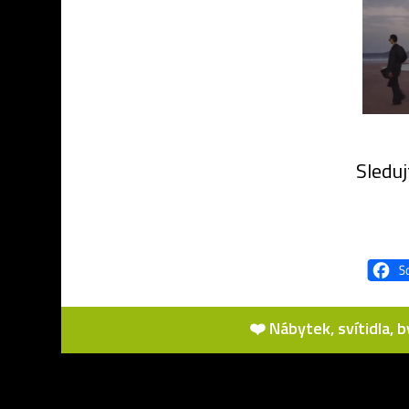
Sleduj
❤️ Nábytek, svítidla, 