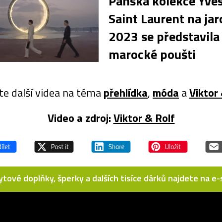
Pánská kolekce Yve
Saint Laurent na jar
2023 se představila
marocké poušti
te další videa na téma
přehlídka
,
móda
a
Viktor
Video a zdroj:
Viktor & Rolf
bytové doplňky, šperky a dalších tisíce dárků najdete na 