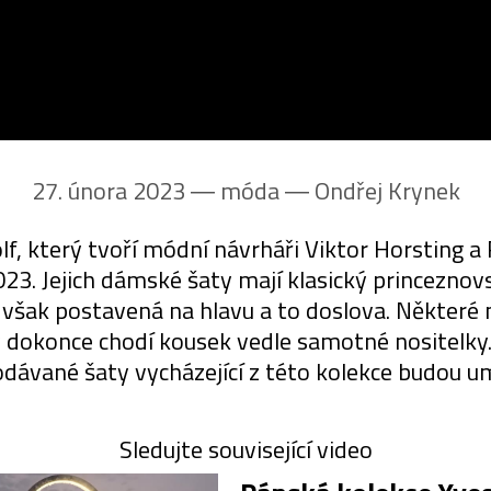
27. února 2023 ― móda ―
Ondřej Krynek
 který tvoří módní návrháři Viktor Horsting a 
2023. Jejich dámské šaty mají klasický princezn
e však postavená na hlavu a to doslova. Některé
 dokonce chodí kousek vedle samotné nositelky
odávané šaty vycházející z této kolekce budou um
Sledujte související video