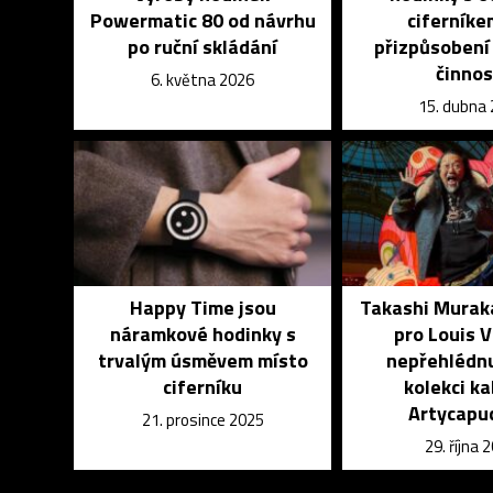
Powermatic 80 od návrhu
ciferníke
po ruční skládání
přizpůsobení
činnos
6. května 2026
15. dubna
Happy Time jsou
Takashi Murak
náramkové hodinky s
pro Louis 
trvalým úsměvem místo
nepřehlédn
ciferníku
kolekci k
Artycapu
21. prosince 2025
29. října 