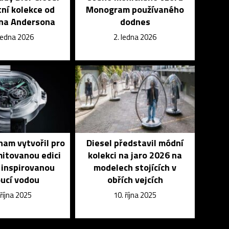
tní kolekce od
Monogram používaného
na Andersona
dodnes
 ledna 2026
2. ledna 2026
ham vytvořil pro
Diesel představil módní
mitovanou edici
kolekci na jaro 2026 na
 inspirovanou
modelech stojících v
ucí vodou
obřích vejcích
 října 2025
10. října 2025