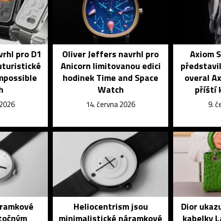
vrhl pro D1
Oliver Jeffers navrhl pro
Axiom S
uturistické
Anicorn limitovanou edici
představil
mpossible
hodinek Time and Space
overal A
h
Watch
příští
 2026
14. června 2026
9. 
áramkové
Heliocentrism jsou
Dior ukazu
otočným
minimalistické náramkové
kabelky L