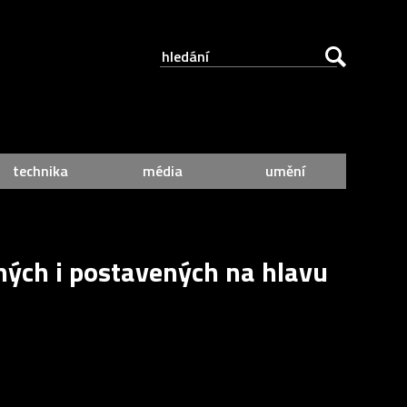
technika
média
umění
ených i postavených na hlavu