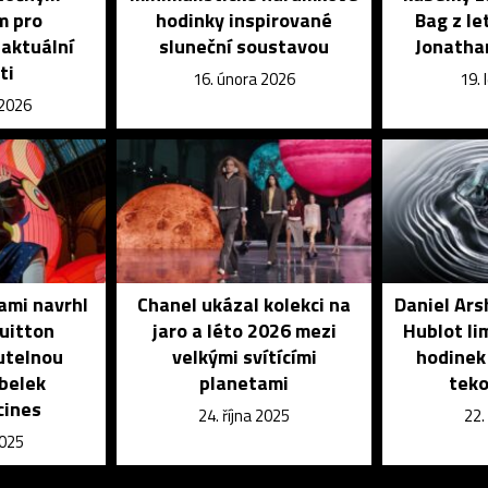
m pro
hodinky inspirované
Bag z le
 aktuální
sluneční soustavou
Jonatha
ti
16. února 2026
19.
 2026
ami navrhl
Chanel ukázal kolekci na
Daniel Ars
Vuitton
jaro a léto 2026 mezi
Hublot li
utelnou
velkými svítícími
hodinek
abelek
planetami
teko
cines
24. října 2025
22.
2025