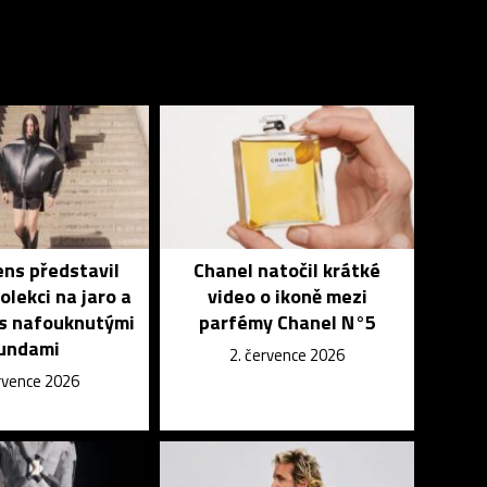
ns představil
Chanel natočil krátké
lekci na jaro a
video o ikoně mezi
 s nafouknutými
parfémy Chanel N°5
undami
2. července 2026
ervence 2026