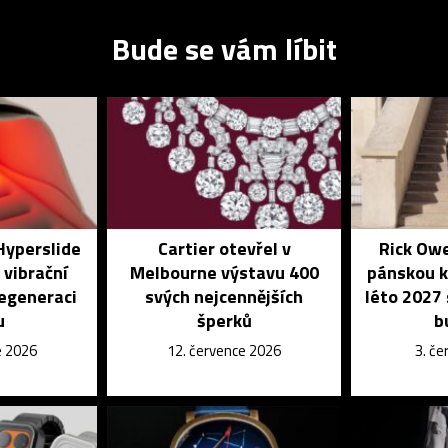
Bude se vám líbit
Hyperslide
Cartier otevřel v
Rick Owe
 vibrační
Melbourne výstavu 400
pánskou ko
regeneraci
svých nejcennějších
léto 2027
u
šperků
b
e 2026
12. července 2026
3. č