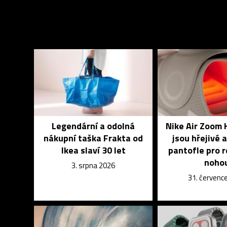
Legendární a odolná
Nike Air Zoom 
nákupní taška Frakta od
jsou hřejivé a
Ikea slaví 30 let
pantofle pro 
noho
3. srpna 2026
31. červenc