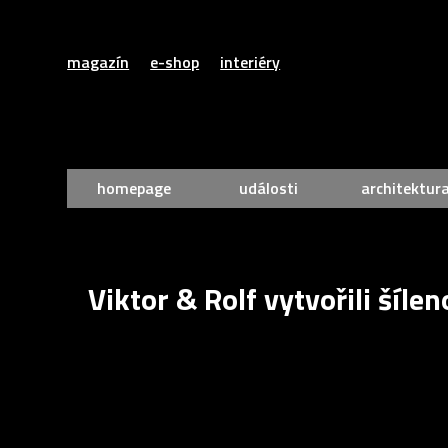
magazín
e-shop
interiéry
homepage
události
architektur
Viktor & Rolf vytvořili šíl