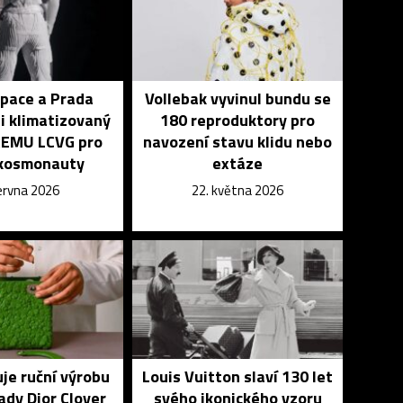
pace a Prada
Vollebak vyvinul bundu se
i klimatizovaný
180 reproduktory pro
xEMU LCVG pro
navození stavu klidu nebo
 kosmonauty
extáze
června 2026
22. května 2026
je ruční výrobu
Louis Vuitton slaví 130 let
ady Dior Clover
svého ikonického vzoru