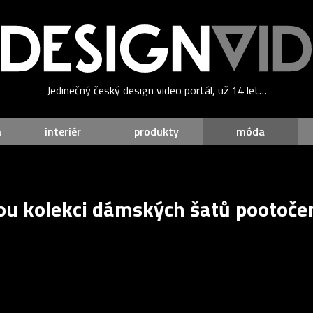
Jedinečný český design video portál, už 14 let…
a
interiér
produkty
móda
enou kolekci dámských šatů pootoč