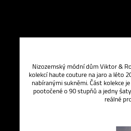
Nizozemský módní dům Viktor & Rolf,
kolekcí haute couture na jaro a léto 
nabíranými sukněmi. Část kolekce j
pootočené o 90 stupňů a jedny šaty
reálné pr