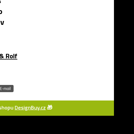
s
o
 v
 & Rolf
e-shopu
DesignBuy.cz
🎁