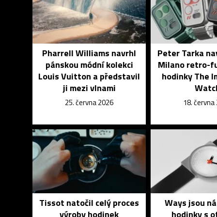
Pharrell Williams navrhl
Peter Tarka na
pánskou módní kolekci
Milano retro-f
Louis Vuitton a představil
hodinky The I
ji mezi vlnami
Watc
25. června 2026
18. června
Tissot natočil celý proces
Ways jsou n
výroby hodinek
hodinky s 