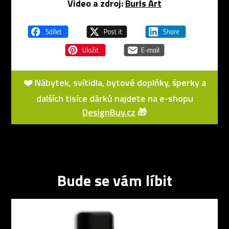
Video a zdroj:
Burls Art
❤️ Nábytek, svítidla, bytové doplňky, šperky a
dalších tisíce dárků najdete na e-shopu
DesignBuy.cz
🎁
Bude se vám líbit