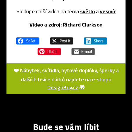
Sledujte další videa na téma
světlo
a
vesmír
Video a zdroj:
Richard Clarkson
❤️ Nábytek, svítidla, bytové doplňky, šperky a
dalších tisíce dárků najdete na e-shopu
DesignBuy.cz
🎁
Bude se vám líbit