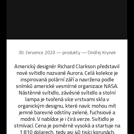
30. července 2020 ― produkty ―
Ondřej Krynek
Americký designér Richard Clarkson představil
nové svítidlo nazvané Aurora. Celá kolekce je
inspirovaná polární září a navržena podle
snímků americké vesmírné organizace NASA.
Nástěnné svítidlo, závěsné svítidlo a stolní
lampa je tvořená více vrstvami skla v
organickým designu, které navíc mohou mít
jemné barevné odstíny zelené, fuchsiové a
modré. V nabídce je i čirá verze. Svítidlo je
stmívací. Cena je poměrně vysoká a startuje na
1 810 dolarech, tedy asi 40 tisíci korunách.