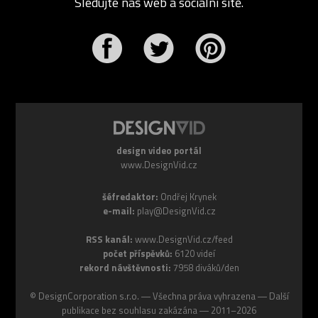
Sledujte náš web a sociální sítě.
r
Pinterest
design video portál
www.DesignVid.cz
šéfredaktor:
Ondřej Krynek
e-mail:
play@DesignVid.cz
RSS kanál:
www.DesignVid.cz/feed
počet příspěvků:
6120 videí
rekord návštěvnosti:
7958 diváků/den
©
DesignCorporation s.r.o.
― Všechna práva vyhrazena ― Další
publikace bez souhlasu zakázána ― 2011–2026