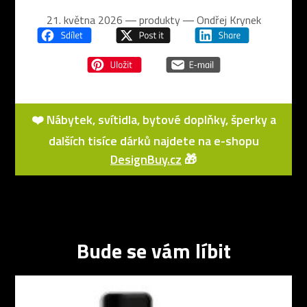
21. května 2026 ― produkty ―
Ondřej Krynek
❤️ Nábytek, svítidla, bytové doplňky, šperky a
dalších tisíce dárků najdete na e-shopu
DesignBuy.cz
🎁
Bude se vám líbit