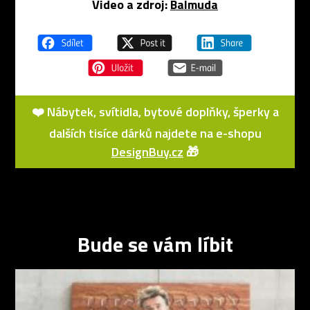
Video a zdroj:
Balmuda
❤️ Nábytek, svítidla, bytové doplňky, šperky a
dalších tisíce dárků najdete na e-shopu
DesignBuy.cz
🎁
Bude se vám líbit