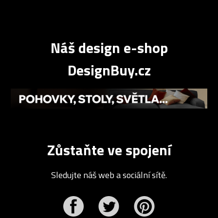
Náš design e-shop
DesignBuy.cz
Zůstaňte ve spojení
Sledujte náš web a sociální sítě.
r
Pinterest