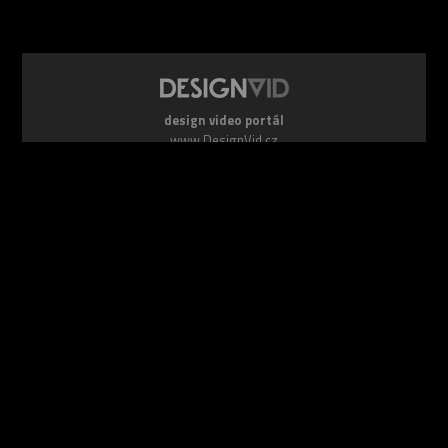
design video portál
www.DesignVid.cz
šéfredaktor:
Ondřej Krynek
e-mail:
play@DesignVid.cz
RSS kanál:
www.DesignVid.cz/feed
počet příspěvků:
6119 videí
rekord návštěvnosti:
7958 diváků/den
©
DesignCorporation s.r.o.
― Všechna práva vyhrazena ― Další
publikace bez souhlasu zakázána ― 2011–2026
webdesign & správa
www.DesignLab.cz