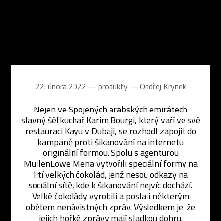
22. února 2022 ― produkty ―
Ondřej Krynek
Nejen ve Spojených arabských emirátech
slavný šéfkuchař Karim Bourgi, který vaří ve své
restauraci Kayu v Dubaji, se rozhodl zapojit do
kampaně proti šikanování na internetu
originální formou. Spolu s agenturou
MullenLowe Mena vytvořili speciální formy na
lití velkých čokolád, jenž nesou odkazy na
sociální sítě, kde k šikanování nejvíc dochází.
Velké čokolády vyrobili a poslali některým
obětem nenávistných zpráv. Výsledkem je, že
jejich hořké zprávy mají sladkou dohru.