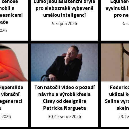
e cenově
Lumo jsou asistenční brýle
Equihero
obil s
pro slabozraké vybavené
vyvinutá 
vesnicemi
umělou inteligencí
pro n
dače
5. srpna 2026
4. 
2026
Hyperslide
Ton natočil video o pozadí
Federic
 vibrační
návrhu a výrobě křesla
ukázal k
regeneraci
Cissy od designéra
Salina vyr
u
Patricka Norgueta
skeln
e 2026
30. července 2026
29. č