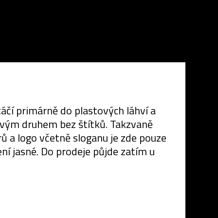
čí primárně do plastových láhví a
novým druhem bez štítků. Takzvaně
rů a logo včetně sloganu je zde pouze
ení jasné. Do prodeje půjde zatím u