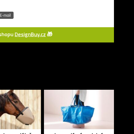
e-shopu
DesignBuy.cz
🎁