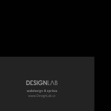
webdesign & správa
www.DesignLab.cz