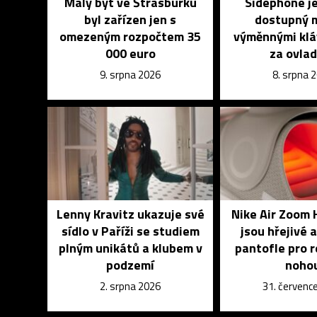
Malý byt ve Štrasburku
Sidephone j
byl zařízen jen s
dostupný m
omezeným rozpočtem 35
výměnnými klá
000 euro
za ovla
9. srpna 2026
8. srpna 
Lenny Kravitz ukazuje své
Nike Air Zoom 
sídlo v Paříži se studiem
jsou hřejivé a
plným unikátů a klubem v
pantofle pro 
podzemí
noho
2. srpna 2026
31. červenc