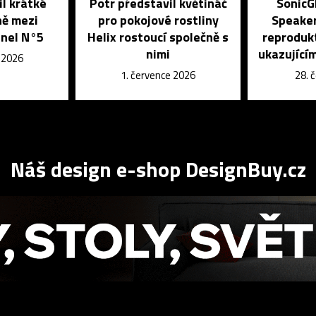
il krátké
Potr představil květináč
SonicG
ně mezi
pro pokojové rostliny
Speaker
nel N°5
Helix rostoucí společně s
reprodukt
nimi
ukazujícím
e 2026
1. července 2026
28. 
Náš design e-shop DesignBuy.cz