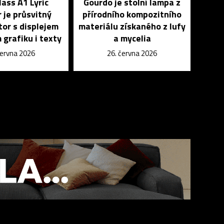
lass A1 Lyric
Gourdo je stolní lampa z
 je průsvitný
přírodního kompozitního
or s displejem
materiálu získaného z lufy
 grafiku i texty
a mycelia
června 2026
26. června 2026