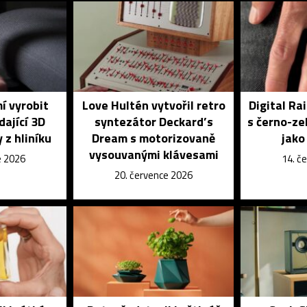
í vyrobit
Love Hultén vytvořil retro
Digital Ra
dající 3D
syntezátor Deckard’s
s černo-ze
 z hliníku
Dream s motorizovaně
jako
vysouvanými klávesami
e 2026
14. č
20. července 2026