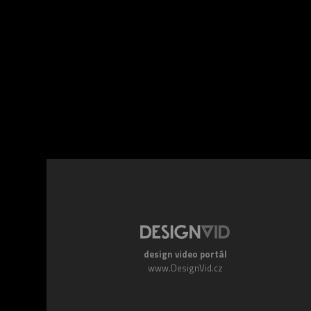
Facebook
Twitte
design video portál
www.DesignVid.cz