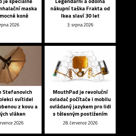
 je speciálně
Legendární a odolná
inhalační maska
nákupní taška Frakta od
emocné koně
Ikea slaví 30 let
srpna 2026
3. srpna 2026
o Stefanovich
MouthPad je revoluční
olekci svítidel
ovladač počítače i mobilu
obenou z kovu a
ovládaný jazykem pro lidi
ých vláken
s tělesným postižením
ervence 2026
28. července 2026