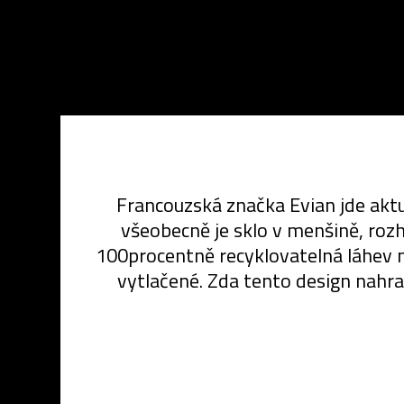
Francouzská značka Evian jde akt
všeobecně je sklo v menšině, roz
100procentně recyklovatelná láhev má
vytlačené. Zda tento design nahrad