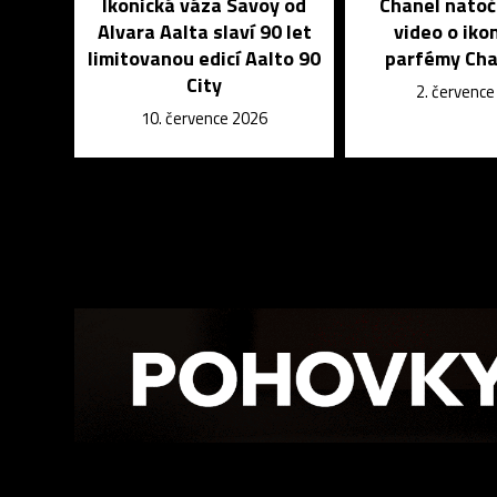
Ikonická váza Savoy od
Chanel natoč
Alvara Aalta slaví 90 let
video o iko
limitovanou edicí Aalto 90
parfémy Cha
City
2. červenc
10. července 2026