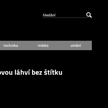
technika
média
umění
vou láhví bez štítku