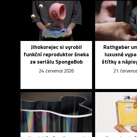
Jihokorejec si vyrobil
Rathgeber um
funkční reproduktor šneka
luxusně vypa
ze seriálu SpongeBob
štítky a nápisy
24. července 2026
21. červenc