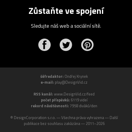
Zůstaňte ve spojení
Sledujte náš web a sociální sítě.
r
Pinterest
šéfredaktor:
Ondřej Krynek
e-mail:
play@DesignVid.cz
RSS kanál:
www.DesignVid.cz/feed
počet příspěvků:
6119 videí
rekord návštěvnosti:
7958 diváků/den
©
DesignCorporation s.r.o.
― Všechna práva vyhrazena ― Další
publikace bez souhlasu zakázána ― 2011–2026