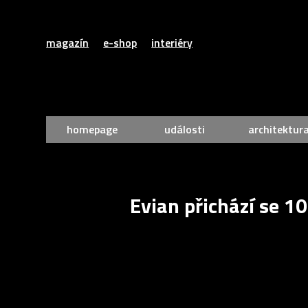
magazín
e-shop
interiéry
homepage
události
architektur
Evian přichází se 1