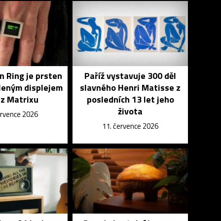
in Ring je prsten
Paříž vystavuje 300 děl
leným displejem
slavného Henri Matisse z
 z Matrixu
posledních 13 let jeho
života
ervence 2026
11. července 2026