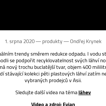
1. srpna 2020 ― produkty ―
Ondřej Krynek
uálním trendy směrem redukce odpadu. I vodu stá
hodli se podpořit recyklovatelnost svých láhví 
 nový trochu buclatější tvar, objem 400 mililit
í stávající kolekci pěti plastových láhví zatím n
vybraných prodejců v Asii.
Sledujte další videa na téma
láhev
Video a zdroj:
Evian