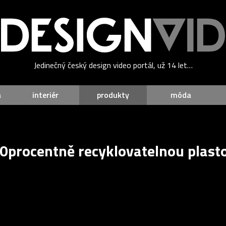
Jedinečný český design video portál, už 14 let…
a
interiér
produkty
móda
00procentně recyklovatelnou plasto