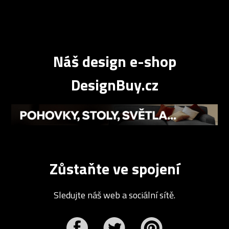
Náš design e-shop
DesignBuy.cz
Zůstaňte ve spojení
Sledujte náš web a sociální sítě.
r
Pinterest