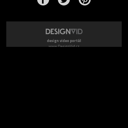
design video portál
www.DesignVid.cz
šéfredaktor:
Ondřej Krynek
e-mail:
play@DesignVid.cz
RSS kanál:
www.DesignVid.cz/feed
počet příspěvků:
6116 videí
rekord návštěvnosti:
7958 diváků/den
©
DesignCorporation s.r.o.
― Všechna práva vyhrazena ― Další
publikace bez souhlasu zakázána ― 2011–2026
webdesign & správa