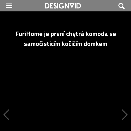
FuriHome je první chytrá komoda se
samočisticím kočičím domkem