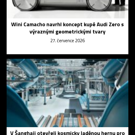
Wini Camacho navrhl koncept kupé Audi Zero s
výraznými geometrickými tvary
27. července 2026
V Šanghaji otevřeli kosmicky laděnou hernu pro