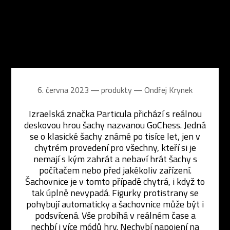
6. června 2023 ― produkty ―
Ondřej Krynek
Izraelská značka Particula přichází s reálnou
deskovou hrou šachy nazvanou GoChess. Jedná
se o klasické šachy známé po tisíce let, jen v
chytrém provedení pro všechny, kteří si je
nemají s kým zahrát a nebaví hrát šachy s
počítačem nebo před jakékoliv zařízení.
Šachovnice je v tomto případě chytrá, i když to
tak úplně nevypadá. Figurky protistrany se
pohybují automaticky a šachovnice může být i
podsvícená. Vše probíhá v reálném čase a
nechbí i více módů hry. Nechybí napojení na