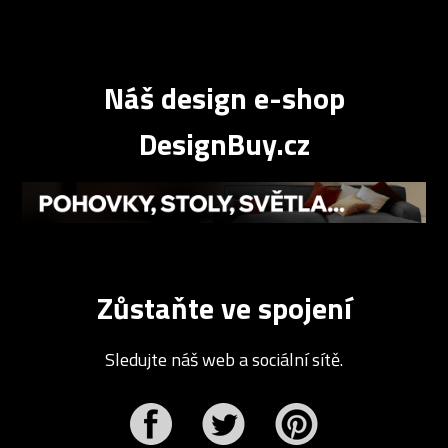
Náš design e-shop
DesignBuy.cz
Zůstaňte ve spojení
Sledujte náš web a sociální sítě.
r
Pinterest