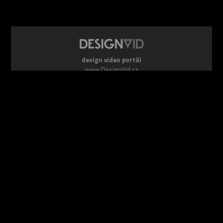
design video portál
www.DesignVid.cz
šéfredaktor:
Ondřej Krynek
e-mail:
play@DesignVid.cz
RSS kanál:
www.DesignVid.cz/feed
počet příspěvků:
6117 videí
rekord návštěvnosti:
7958 diváků/den
©
DesignCorporation s.r.o.
― Všechna práva vyhrazena ― Další
publikace bez souhlasu zakázána ― 2011–2026
webdesign & správa
www.DesignLab.cz