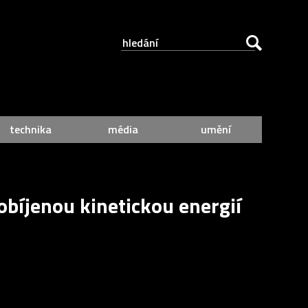
technika
média
umění
dobíjenou kinetickou energií