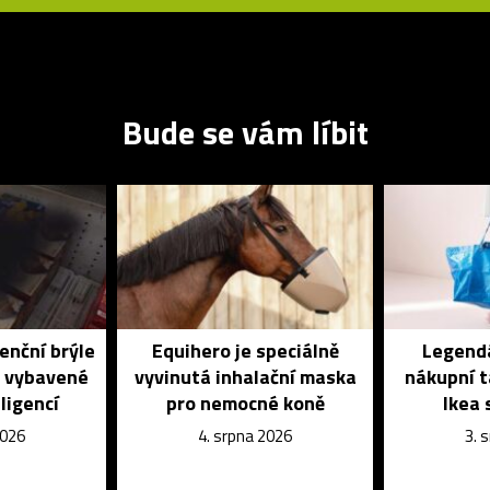
Bude se vám líbit
enční brýle
Equihero je speciálně
Legendá
é vybavené
vyvinutá inhalační maska
nákupní t
ligencí
pro nemocné koně
Ikea 
2026
4. srpna 2026
3. 