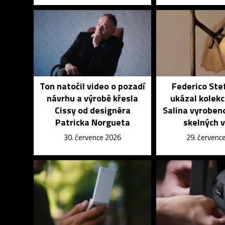
Ton natočil video o pozadí
Federico Ste
návrhu a výrobě křesla
ukázal kolekci
Cissy od designéra
Salina vyroben
Patricka Norgueta
skelných 
30. července 2026
29. červenc