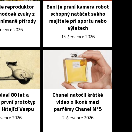
je reproduktor
Beni je první kamera robot
ohodové zvuky z
schopný natáčet svého
snímané přírody
majitele při sportu nebo
výletech
ervence 2026
15. července 2026
laví 80 let a
Chanel natočil krátké
 první prototyp
video o ikoně mezi
 létající Vespu
parfémy Chanel N°5
ervence 2026
2. července 2026