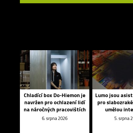
Chladící box Do-Hiemon je
Lumo jsou asist
navržen pro ochlazení lidí
pro slabozrak
na náročných pracovištích
umělou inte
6. srpna 2026
5. srpna 