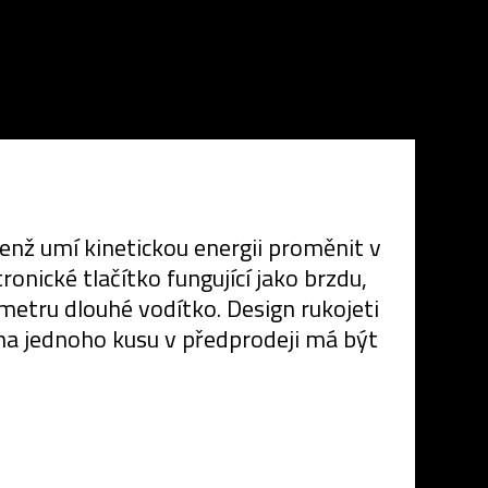
jenž umí kinetickou energii proměnit v
nické tlačítko fungující jako brzdu,
 metru dlouhé vodítko. Design rukojeti
ena jednoho kusu v předprodeji má být