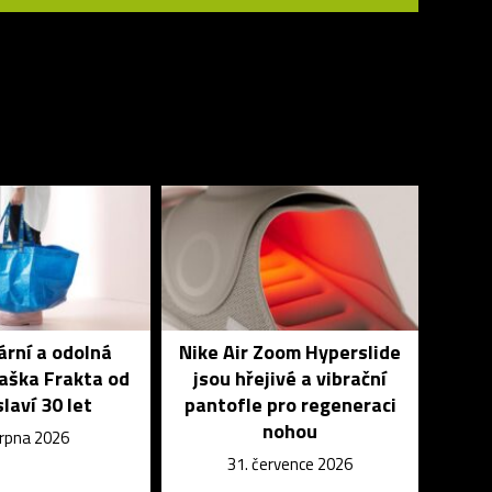
rní a odolná
Nike Air Zoom Hyperslide
aška Frakta od
jsou hřejivé a vibrační
slaví 30 let
pantofle pro regeneraci
nohou
srpna 2026
31. července 2026