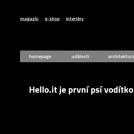
magazín
e-shop
interiéry
homepage
události
architektur
Hello.it je první psí vodít