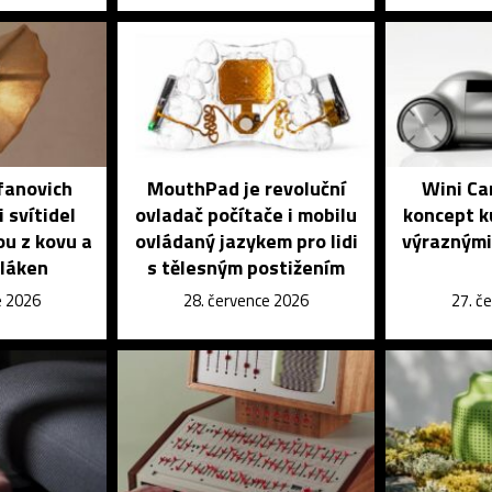
fanovich
MouthPad je revoluční
Wini Ca
 svítidel
ovladač počítače i mobilu
koncept k
ou z kovu a
ovládaný jazykem pro lidi
výraznými
vláken
s tělesným postižením
e 2026
28. července 2026
27. č