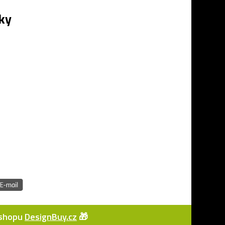
ky
e-shopu
DesignBuy.cz
🎁