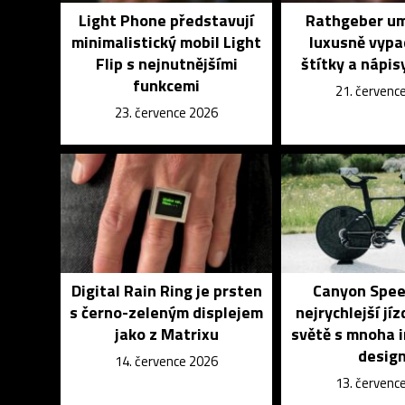
Light Phone představují
Rathgeber um
minimalistický mobil Light
luxusně vypa
Flip s nejnutnějšími
štítky a nápisy
funkcemi
21. červenc
23. července 2026
Digital Rain Ring je prsten
Canyon Spee
s černo-zeleným displejem
nejrychlejší jíz
jako z Matrixu
světě s mnoha 
desig
14. července 2026
13. červenc