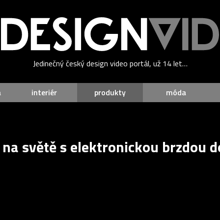
Jedinečný český design video portál, už 14 let…
a
interiér
produkty
móda
ko na světě s elektronickou brzdou 