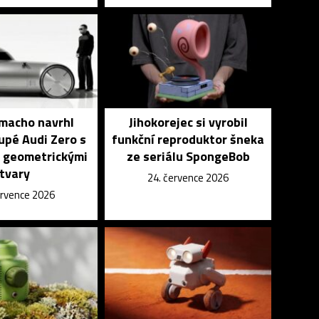
macho navrhl
Jihokorejec si vyrobil
upé Audi Zero s
funkční reproduktor šneka
 geometrickými
ze seriálu SpongeBob
tvary
24. července 2026
ervence 2026