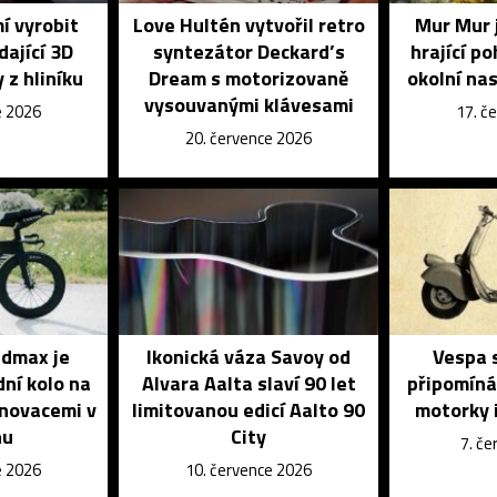
í vyrobit
Love Hultén vytvořil retro
Mur Mur 
dající 3D
syntezátor Deckard’s
hrající p
 z hliníku
Dream s motorizovaně
okolní na
vysouvanými klávesami
e 2026
17. č
20. července 2026
dmax je
Ikonická váza Savoy od
Vespa s
dní kolo na
Alvara Aalta slaví 90 let
připomíná
inovacemi v
limitovanou edicí Aalto 90
motorky i
nu
City
7. č
e 2026
10. července 2026