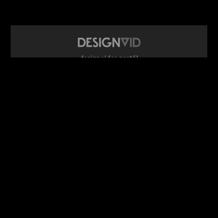
design video portál
www.DesignVid.cz
šéfredaktor:
Ondřej Krynek
e-mail:
play@DesignVid.cz
RSS kanál:
www.DesignVid.cz/feed
počet příspěvků:
6117 videí
rekord návštěvnosti:
7958 diváků/den
©
DesignCorporation s.r.o.
― Všechna práva vyhrazena ― Další
publikace bez souhlasu zakázána ― 2011–2026
webdesign & správa
www.DesignLab.cz