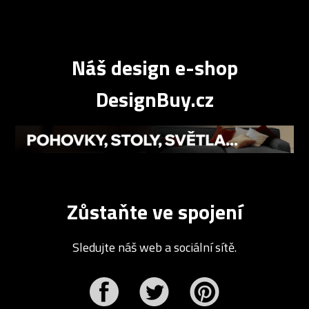
Náš design e-shop
DesignBuy.cz
Zůstaňte ve spojení
Sledujte náš web a sociální sítě.
r
Pinterest