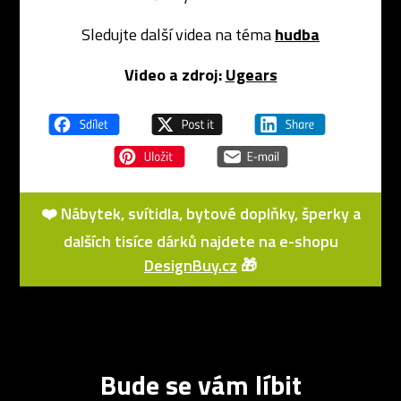
Sledujte další videa na téma
hudba
Video a zdroj:
Ugears
❤️ Nábytek, svítidla, bytové doplňky, šperky a
dalších tisíce dárků najdete na e-shopu
DesignBuy.cz
🎁
Bude se vám líbit