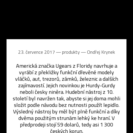
23. července 2017 ― produkty ―
Ondřej Krynek
Americká značka Ugears z Floridy navrhuje a
vyrábí z překližky funkční dřevěné modely
vláčků, aut, trezorů, zámků, železnic a dalších
zajímavostí. Jejich novinkou je Hurdy-Gurdy
neboli česky niněra. Hudební nástroj z 10.
století byl navržen tak, abyste si jej doma mohli
složit podle návodu bez nutnosti použít lepidlo.
Výsledný nástroj by měl být plně funkční a díky
dvěma použitým strunám lehký ke hraní. V
předprodeji stojí 59 dolarů, tedy asi 1 300
českých korun.